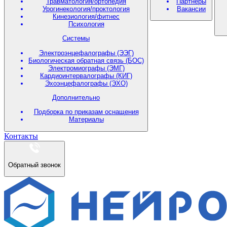
Травматология/ортопедия
Партнеры
Урогинекология/проктология
Вакансии
Кинезиология/фитнес
Психология
Системы
Электроэнцефалографы (ЭЭГ)
Биологическая обратная связь (БОС)
Электромиографы (ЭМГ)
Кардиоинтервалографы (КИГ)
Эхоэнцефалографы (ЭХО)
Дополнительно
Подборка по приказам оснащения
Материалы
Контакты
Обратный звонок