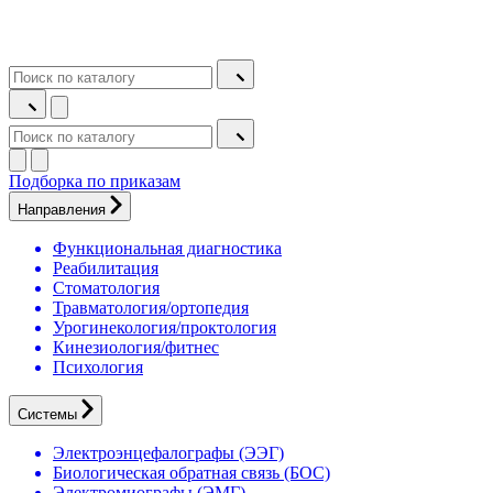
Подборка по приказам
Направления
Функциональная диагностика
Реабилитация
Стоматология
Травматология/ортопедия
Урогинекология/проктология
Кинезиология/фитнес
Психология
Системы
Электроэнцефалографы (ЭЭГ)
Биологическая обратная связь (БОС)
Электромиографы (ЭМГ)