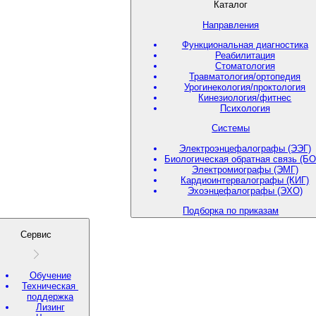
Каталог
Направления
Функциональная диагностика
Реабилитация
Стоматология
Травматология/ортопедия
Урогинекология/проктология
Кинезиология/фитнес
Психология
Системы
Электроэнцефалографы (ЭЭГ)
Биологическая обратная связь (БО
Электромиографы (ЭМГ)
Кардиоинтервалографы (КИГ)
Эхоэнцефалографы (ЭХО)
Подборка по приказам
Сервис
Обучение
Техническая
поддержка
Лизинг