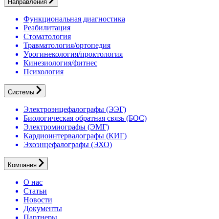
Направления
Функциональная диагностика
Реабилитация
Стоматология
Травматология/ортопедия
Урогинекология/проктология
Кинезиология/фитнес
Психология
Системы
Электроэнцефалографы (ЭЭГ)
Биологическая обратная связь (БОС)
Электромиографы (ЭМГ)
Кардиоинтервалографы (КИГ)
Эхоэнцефалографы (ЭХО)
Компания
О нас
Статьи
Новости
Документы
Партнеры