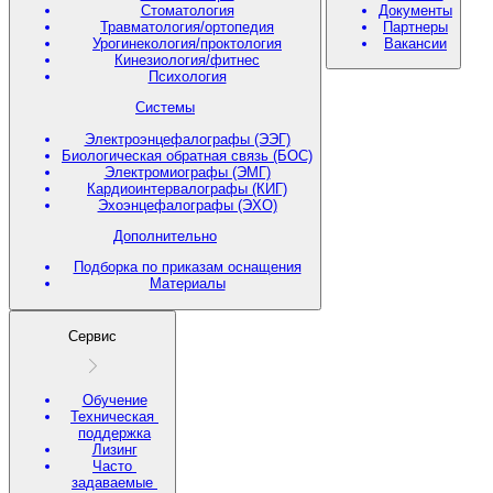
Стоматология
Документы
Травматология/ортопедия
Партнеры
Урогинекология/проктология
Вакансии
Кинезиология/фитнес
Психология
Системы
Электроэнцефалографы (ЭЭГ)
Биологическая обратная связь (БОС)
Электромиографы (ЭМГ)
Кардиоинтервалографы (КИГ)
Эхоэнцефалографы (ЭХО)
Дополнительно
Подборка по приказам оснащения
Материалы
Сервис
Обучение
Техническая
поддержка
Лизинг
Часто
задаваемые