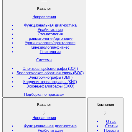
Каталог
Направления
Функциональная диагностика
Реабилитация
Стоматология
Травматология/ортопедия
Урогинекология/проктология
Кинезиология/фитнес
Психология
Системы
Электроэнцефалографы (ЭЭГ)
Биологическая обратная связь (БОС)
Электромиографы (ЭМГ)
Кардиоинтервалографы (КИГ)
Эхоэнцефалографы (ЭХО)
Подборка по приказам
Каталог
Компания
Направления
О нас
Функциональная диагностика
Статьи
Реабилитация
Новости