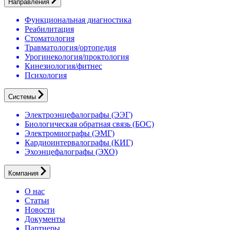
Направления
Функциональная диагностика
Реабилитация
Стоматология
Травматология/ортопедия
Урогинекология/проктология
Кинезиология/фитнес
Психология
Системы
Электроэнцефалографы (ЭЭГ)
Биологическая обратная связь (БОС)
Электромиографы (ЭМГ)
Кардиоинтервалографы (КИГ)
Эхоэнцефалографы (ЭХО)
Компания
О нас
Статьи
Новости
Документы
Партнеры