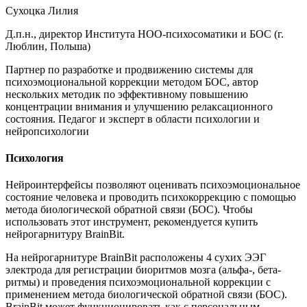
Сухоцка Лилия
Д.п.н., директор Института НОО-психосоматики и БОС (г.
Люблин, Польша)
Партнер по разработке и продвижению системы для
психоэмоциональной коррекции методом БОС, автор
нескольких методик по эффективному повышению
концентрации внимания и улучшению релаксационного
состояния. Педагог и эксперт в области психологии и
нейропсихологии
Психология
Нейроинтерфейсы позволяют оценивать психоэмоциональное
состояние человека и проводить психокоррекцию с помощью
метода биологической обратной связи (БОС). Чтобы
использовать этот инструмент, рекомендуется купить
нейрогарнитуру BrainBit.
На нейрогарнитуре BrainBit расположены 4 сухих ЭЭГ
электрода для регистрации биоритмов мозга (альфа-, бета-
ритмы) и проведения психоэмоциональной коррекции с
применением метода биологической обратной связи (БОС).
BrainBit может функционировать как с персональным