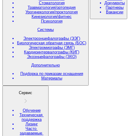
Стоматология
Документы
Травматология/ортопедия
Партнеры
Урогинекология/проктология
Вакансии
Кинезиология/фитнес
Психология
Системы
Электроэнцефалографы (ЭЭГ)
Биологическая обратная связь (БОС)
Электромиографы (ЭМГ)
Кардиоинтервалографы (КИГ)
Эхоэнцефалографы (ЭХО)
Дополнительно
Подборка по приказам оснащения
Материалы
Сервис
Обучение
Техническая
поддержка
Лизинг
Часто
задаваемые