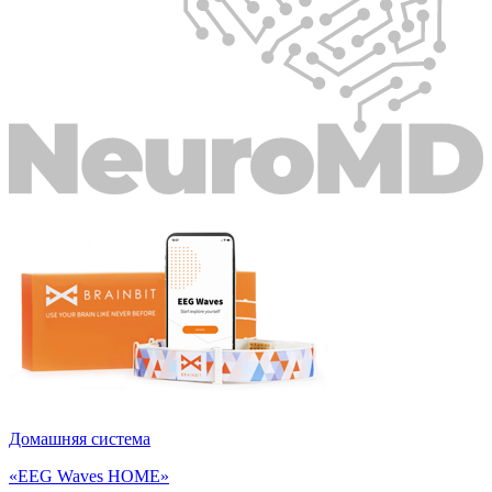
Домашняя система
«EEG Waves HOME»