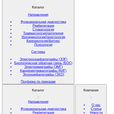
Каталог
Направления
Функциональная диагностика
Реабилитация
Стоматология
Травматология/ортопедия
Урогинекология/проктология
Кинезиология/фитнес
Психология
Системы
Электроэнцефалографы (ЭЭГ)
Биологическая обратная связь (БОС)
Электромиографы (ЭМГ)
Кардиоинтервалографы (КИГ)
Эхоэнцефалографы (ЭХО)
Подборка по приказам
Каталог
Компания
Направления
О нас
Функциональная диагностика
Статьи
Реабилитация
Новости