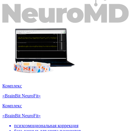
Комплекс
«BrainBit NeuroFit»
Комплекс
«BrainBit NeuroFit»
психоэмоциональная коррекция
база данных для учета пациентов