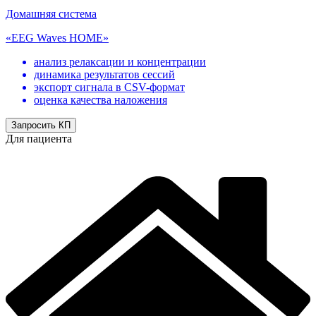
Домашняя система
«EEG Waves HOME»
анализ релаксации и концентрации
динамика результатов сессий
экспорт сигнала в CSV-формат
оценка качества наложения
Запросить КП
Для пациента