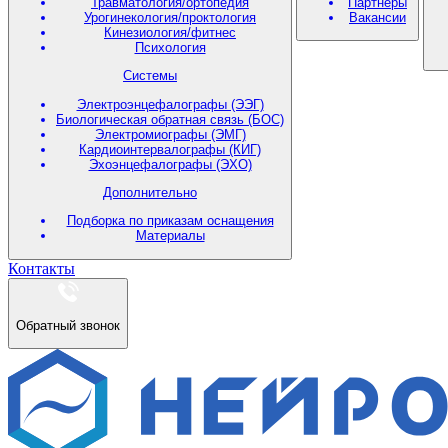
Травматология/ортопедия
Партнеры
Урогинекология/проктология
Вакансии
Кинезиология/фитнес
Психология
Системы
Электроэнцефалографы (ЭЭГ)
Биологическая обратная связь (БОС)
Электромиографы (ЭМГ)
Кардиоинтервалографы (КИГ)
Эхоэнцефалографы (ЭХО)
Дополнительно
Подборка по приказам оснащения
Материалы
Контакты
Обратный звонок