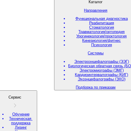
Каталог
Направления
Функциональная диагностика
Реабилитация
Стоматология
Травматология/ортопедия
Урогинекология/проктология
Кинезиология/фитнес
Психология
Системы
Электроэнцефалографы (ЭЭГ)
Биологическая обратная связь (БО
Электромиографы (ЭМГ)
Кардиоинтервалографы (КИГ)
Эхоэнцефалографы (ЭХО)
Подборка по приказам
Сервис
Обучение
Техническая
поддержка
Лизинг