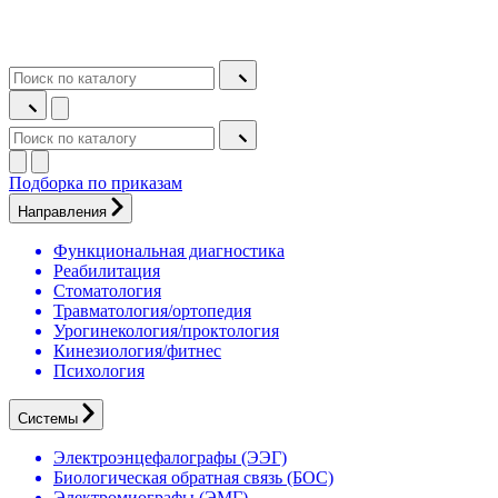
Подборка по приказам
Направления
Функциональная диагностика
Реабилитация
Стоматология
Травматология/ортопедия
Урогинекология/проктология
Кинезиология/фитнес
Психология
Системы
Электроэнцефалографы (ЭЭГ)
Биологическая обратная связь (БОС)
Электромиографы (ЭМГ)