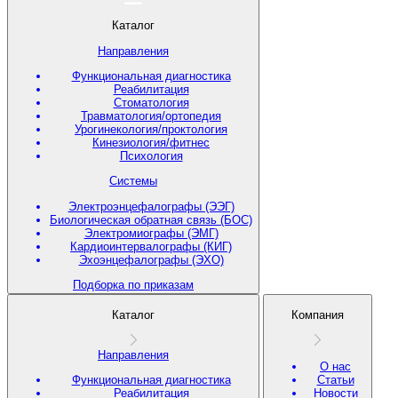
Каталог
Направления
Функциональная диагностика
Реабилитация
Стоматология
Травматология/ортопедия
Урогинекология/проктология
Кинезиология/фитнес
Психология
Системы
Электроэнцефалографы (ЭЭГ)
Биологическая обратная связь (БОС)
Электромиографы (ЭМГ)
Кардиоинтервалографы (КИГ)
Эхоэнцефалографы (ЭХО)
Подборка по приказам
Каталог
Компания
Направления
О нас
Функциональная диагностика
Статьи
Реабилитация
Новости