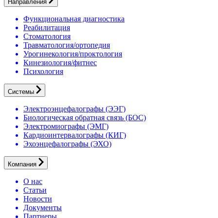
Направления
Функциональная диагностика
Реабилитация
Стоматология
Травматология/ортопедия
Урогинекология/проктология
Кинезиология/фитнес
Психология
Системы
Электроэнцефалографы (ЭЭГ)
Биологическая обратная связь (БОС)
Электромиографы (ЭМГ)
Кардиоинтервалографы (КИГ)
Эхоэнцефалографы (ЭХО)
Компания
О нас
Статьи
Новости
Документы
Партнеры