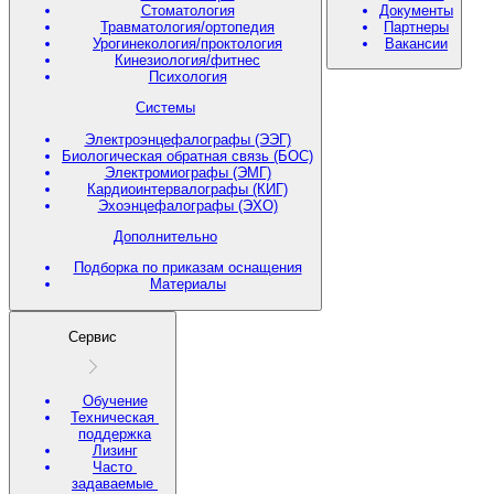
Стоматология
Документы
Травматология/ортопедия
Партнеры
Урогинекология/проктология
Вакансии
Кинезиология/фитнес
Психология
Системы
Электроэнцефалографы (ЭЭГ)
Биологическая обратная связь (БОС)
Электромиографы (ЭМГ)
Кардиоинтервалографы (КИГ)
Эхоэнцефалографы (ЭХО)
Дополнительно
Подборка по приказам оснащения
Материалы
Сервис
Обучение
Техническая
поддержка
Лизинг
Часто
задаваемые