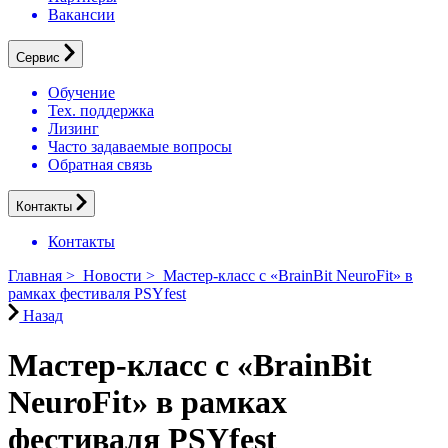
Вакансии
Сервис
Обучение
Тех. поддержка
Лизинг
Часто задаваемые вопросы
Обратная связь
Контакты
Контакты
Главная
>
Новости
>
Мастер-класс c «BrainBit NeuroFit» в
рамках фестиваля PSYfest
Назад
Мастер-класс c «BrainBit
NeuroFit» в рамках
фестиваля PSYfest