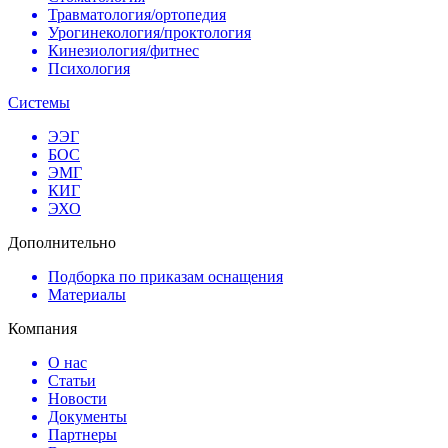
Травматология/ортопедия
Урогинекология/проктология
Кинезиология/фитнес
Психология
Системы
ЭЭГ
БОС
ЭМГ
КИГ
ЭХО
Дополнительно
Подборка по приказам оснащения
Материалы
Компания
О нас
Статьи
Новости
Документы
Партнеры