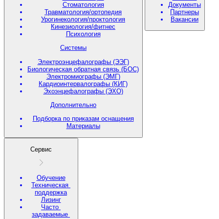
Стоматология
Документы
Травматология/ортопедия
Партнеры
Урогинекология/проктология
Вакансии
Кинезиология/фитнес
Психология
Системы
Электроэнцефалографы (ЭЭГ)
Биологическая обратная связь (БОС)
Электромиографы (ЭМГ)
Кардиоинтервалографы (КИГ)
Эхоэнцефалографы (ЭХО)
Дополнительно
Подборка по приказам оснащения
Материалы
Сервис
Обучение
Техническая
поддержка
Лизинг
Часто
задаваемые