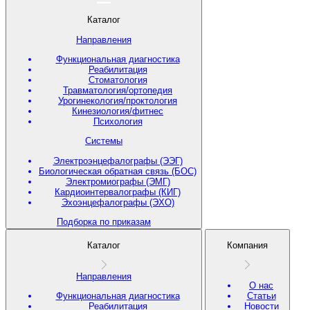
Каталог
Направления
Функциональная диагностика
Реабилитация
Стоматология
Травматология/ортопедия
Урогинекология/проктология
Кинезиология/фитнес
Психология
Системы
Электроэнцефалографы (ЭЭГ)
Биологическая обратная связь (БОС)
Электромиографы (ЭМГ)
Кардиоинтервалографы (КИГ)
Эхоэнцефалографы (ЭХО)
Подборка по приказам
Каталог
Компания
Направления
О нас
Функциональная диагностика
Статьи
Реабилитация
Новости