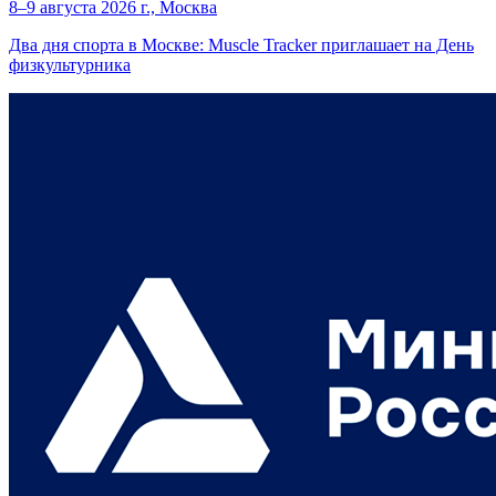
8–9 августа 2026 г., Москва
Два дня спорта в Москве: Muscle Tracker приглашает на День
физкультурника