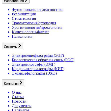
Направления
Функциональная диагностика
Реабилитация
Стоматология
Травматология/ортопедия
Урогинекология/проктология
Кинезиология/фитнес
Психология
Системы
Электроэнцефалографы (ЭЭГ)
Биологическая обратная связь (БОС)
Электромиографы (ЭМГ)
Кардиоинтервалографы (КИГ)
Эхоэнцефалографы (ЭХО)
Компания
О нас
Статьи
Новости
Документы
Партнеры