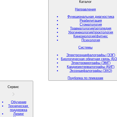
Каталог
Направления
Функциональная диагностика
Реабилитация
Стоматология
Травматология/ортопедия
Урогинекология/проктология
Кинезиология/фитнес
Психология
Системы
Электроэнцефалографы (ЭЭГ)
Биологическая обратная связь (БО
Электромиографы (ЭМГ)
Кардиоинтервалографы (КИГ)
Эхоэнцефалографы (ЭХО)
Подборка по приказам
Сервис
Обучение
Техническая
поддержка
Лизинг