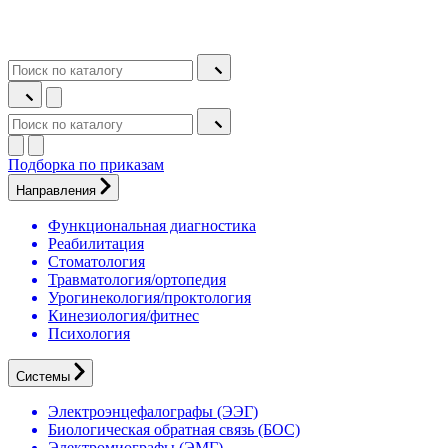
Подборка по приказам
Направления
Функциональная диагностика
Реабилитация
Стоматология
Травматология/ортопедия
Урогинекология/проктология
Кинезиология/фитнес
Психология
Системы
Электроэнцефалографы (ЭЭГ)
Биологическая обратная связь (БОС)
Электромиографы (ЭМГ)