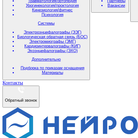
Травматология/ортопедия
Партнеры
Урогинекология/проктология
Вакансии
Кинезиология/фитнес
Психология
Системы
Электроэнцефалографы (ЭЭГ)
Биологическая обратная связь (БОС)
Электромиографы (ЭМГ)
Кардиоинтервалографы (КИГ)
Эхоэнцефалографы (ЭХО)
Дополнительно
Подборка по приказам оснащения
Материалы
Контакты
Обратный звонок