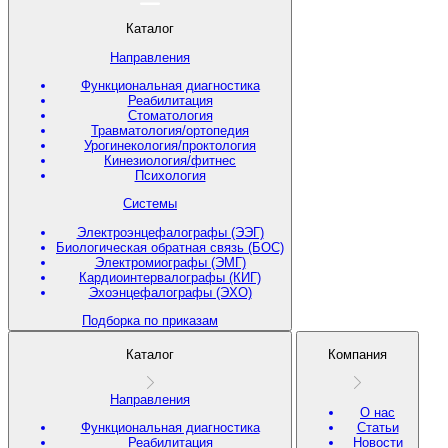
Каталог
Направления
Функциональная диагностика
Реабилитация
Стоматология
Травматология/ортопедия
Урогинекология/проктология
Кинезиология/фитнес
Психология
Системы
Электроэнцефалографы (ЭЭГ)
Биологическая обратная связь (БОС)
Электромиографы (ЭМГ)
Кардиоинтервалографы (КИГ)
Эхоэнцефалографы (ЭХО)
Подборка по приказам
Каталог
Компания
Направления
О нас
Функциональная диагностика
Статьи
Реабилитация
Новости