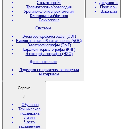
Стоматология
Документы
Травматология/ортопедия
Партнеры
Урогинекология/проктология
Вакансии
Кинезиология/фитнес
Психология
Системы
Электроэнцефалографы (ЭЭГ)
Биологическая обратная связь (БОС)
Электромиографы (ЭМГ)
Кардиоинтервалографы (КИГ)
Эхоэнцефалографы (ЭХО)
Дополнительно
Подборка по приказам оснащения
Материалы
Сервис
Обучение
Техническая
поддержка
Лизинг
Часто
задаваемые