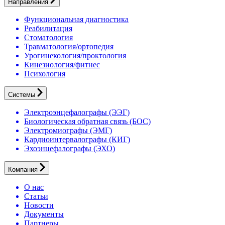
Направления
Функциональная диагностика
Реабилитация
Стоматология
Травматология/ортопедия
Урогинекология/проктология
Кинезиология/фитнес
Психология
Системы
Электроэнцефалографы (ЭЭГ)
Биологическая обратная связь (БОС)
Электромиографы (ЭМГ)
Кардиоинтервалографы (КИГ)
Эхоэнцефалографы (ЭХО)
Компания
О нас
Статьи
Новости
Документы
Партнеры