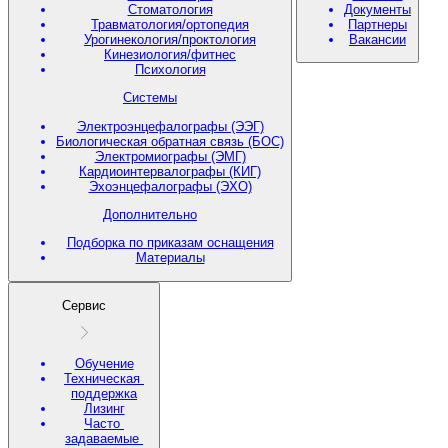
Стоматология
Документы
Травматология/ортопедия
Партнеры
Урогинекология/проктология
Вакансии
Кинезиология/фитнес
Психология
Системы
Электроэнцефалографы (ЭЭГ)
Биологическая обратная связь (БОС)
Электромиографы (ЭМГ)
Кардиоинтервалографы (КИГ)
Эхоэнцефалографы (ЭХО)
Дополнительно
Подборка по приказам оснащения
Материалы
Сервис
Обучение
Техническая
поддержка
Лизинг
Часто
задаваемые