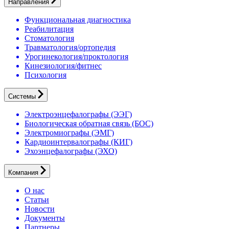
Направления
Функциональная диагностика
Реабилитация
Стоматология
Травматология/ортопедия
Урогинекология/проктология
Кинезиология/фитнес
Психология
Системы
Электроэнцефалографы (ЭЭГ)
Биологическая обратная связь (БОС)
Электромиографы (ЭМГ)
Кардиоинтервалографы (КИГ)
Эхоэнцефалографы (ЭХО)
Компания
О нас
Статьи
Новости
Документы
Партнеры