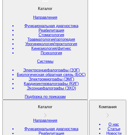
Каталог
Направления
Функциональная диагностика
Реабилитация
Стоматология
Травматология/ортопедия
Урогинекология/проктология
Кинезиология/фитнес
Психология
Системы
Электроэнцефалографы (ЭЭГ)
Биологическая обратная связь (БОС)
Электромиографы (ЭМГ)
Кардиоинтервалографы (КИГ)
Эхоэнцефалографы (ЭХО)
Подборка по приказам
Каталог
Компания
Направления
О нас
Функциональная диагностика
Статьи
Реабилитация
Новости