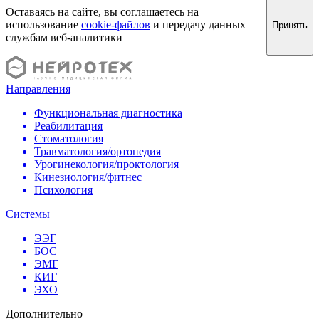
Оставаясь на сайте, вы соглашаетесь на
использование
cookie-файлов
и передачу данных
Принять
службам веб-аналитики
Направления
Функциональная диагностика
Реабилитация
Стоматология
Травматология/ортопедия
Урогинекология/проктология
Кинезиология/фитнес
Психология
Системы
ЭЭГ
БОС
ЭМГ
КИГ
ЭХО
Дополнительно