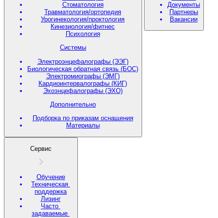
Стоматология
Документы
Травматология/ортопедия
Партнеры
Урогинекология/проктология
Вакансии
Кинезиология/фитнес
Психология
Системы
Электроэнцефалографы (ЭЭГ)
Биологическая обратная связь (БОС)
Электромиографы (ЭМГ)
Кардиоинтервалографы (КИГ)
Эхоэнцефалографы (ЭХО)
Дополнительно
Подборка по приказам оснащения
Материалы
Сервис
Обучение
Техническая
поддержка
Лизинг
Часто
задаваемые