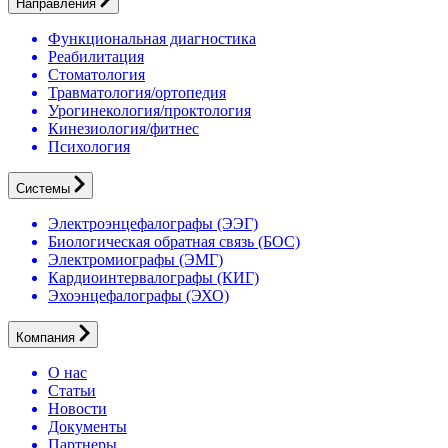
Направления
Функциональная диагностика
Реабилитация
Стоматология
Травматология/ортопедия
Урогинекология/проктология
Кинезиология/фитнес
Психология
Системы
Электроэнцефалографы (ЭЭГ)
Биологическая обратная связь (БОС)
Электромиографы (ЭМГ)
Кардиоинтервалографы (КИГ)
Эхоэнцефалографы (ЭХО)
Компания
О нас
Статьи
Новости
Документы
Партнеры