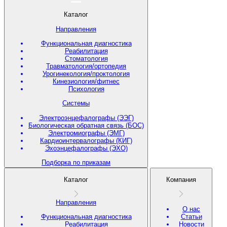
Каталог
Направления
Функциональная диагностика
Реабилитация
Стоматология
Травматология/ортопедия
Урогинекология/проктология
Кинезиология/фитнес
Психология
Системы
Электроэнцефалографы (ЭЭГ)
Биологическая обратная связь (БОС)
Электромиографы (ЭМГ)
Кардиоинтервалографы (КИГ)
Эхоэнцефалографы (ЭХО)
Подборка по приказам
Каталог
Компания
Направления
О нас
Функциональная диагностика
Статьи
Реабилитация
Новости