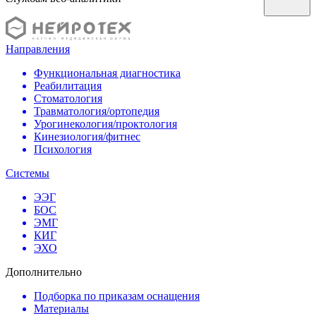
Направления
Функциональная диагностика
Реабилитация
Стоматология
Травматология/ортопедия
Урогинекология/проктология
Кинезиология/фитнес
Психология
Системы
ЭЭГ
БОС
ЭМГ
КИГ
ЭХО
Дополнительно
Подборка по приказам оснащения
Материалы