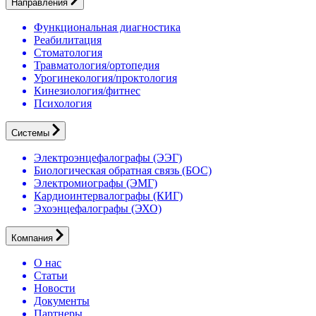
Направления
Функциональная диагностика
Реабилитация
Стоматология
Травматология/ортопедия
Урогинекология/проктология
Кинезиология/фитнес
Психология
Системы
Электроэнцефалографы (ЭЭГ)
Биологическая обратная связь (БОС)
Электромиографы (ЭМГ)
Кардиоинтервалографы (КИГ)
Эхоэнцефалографы (ЭХО)
Компания
О нас
Статьи
Новости
Документы
Партнеры