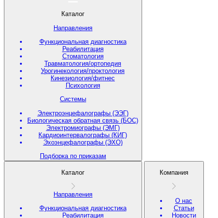
Каталог
Направления
Функциональная диагностика
Реабилитация
Стоматология
Травматология/ортопедия
Урогинекология/проктология
Кинезиология/фитнес
Психология
Системы
Электроэнцефалографы (ЭЭГ)
Биологическая обратная связь (БОС)
Электромиографы (ЭМГ)
Кардиоинтервалографы (КИГ)
Эхоэнцефалографы (ЭХО)
Подборка по приказам
Каталог
Компания
Направления
О нас
Функциональная диагностика
Статьи
Реабилитация
Новости