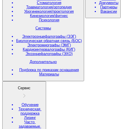
Стоматология
Документы
Травматология/ортопедия
Партнеры
Урогинекология/проктология
Вакансии
Кинезиология/фитнес
Психология
Системы
Электроэнцефалографы (ЭЭГ)
Биологическая обратная связь (БОС)
Электромиографы (ЭМГ)
Кардиоинтервалографы (КИГ)
Эхоэнцефалографы (ЭХО)
Дополнительно
Подборка по приказам оснащения
Материалы
Сервис
Обучение
Техническая
поддержка
Лизинг
Часто
задаваемые