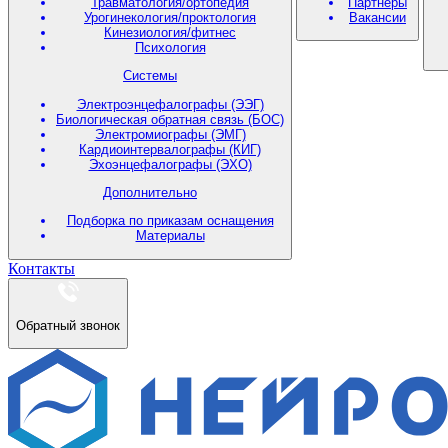
Травматология/ортопедия
Партнеры
Урогинекология/проктология
Вакансии
Кинезиология/фитнес
Психология
Системы
Электроэнцефалографы (ЭЭГ)
Биологическая обратная связь (БОС)
Электромиографы (ЭМГ)
Кардиоинтервалографы (КИГ)
Эхоэнцефалографы (ЭХО)
Дополнительно
Подборка по приказам оснащения
Материалы
Контакты
Обратный звонок