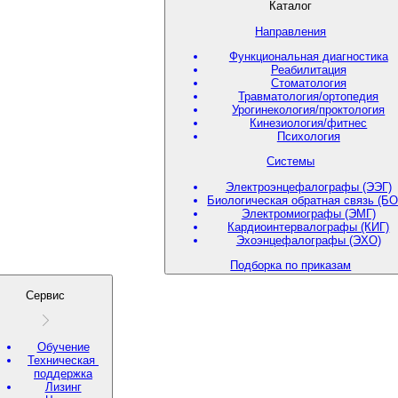
Каталог
Направления
Функциональная диагностика
Реабилитация
Стоматология
Травматология/ортопедия
Урогинекология/проктология
Кинезиология/фитнес
Психология
Системы
Электроэнцефалографы (ЭЭГ)
Биологическая обратная связь (БО
Электромиографы (ЭМГ)
Кардиоинтервалографы (КИГ)
Эхоэнцефалографы (ЭХО)
Подборка по приказам
Сервис
Обучение
Техническая
поддержка
Лизинг