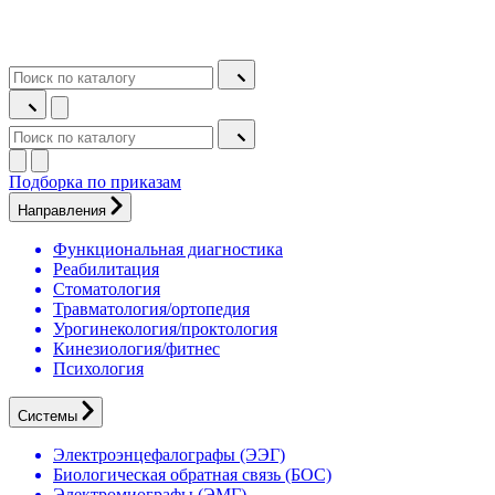
Подборка по приказам
Направления
Функциональная диагностика
Реабилитация
Стоматология
Травматология/ортопедия
Урогинекология/проктология
Кинезиология/фитнес
Психология
Системы
Электроэнцефалографы (ЭЭГ)
Биологическая обратная связь (БОС)
Электромиографы (ЭМГ)