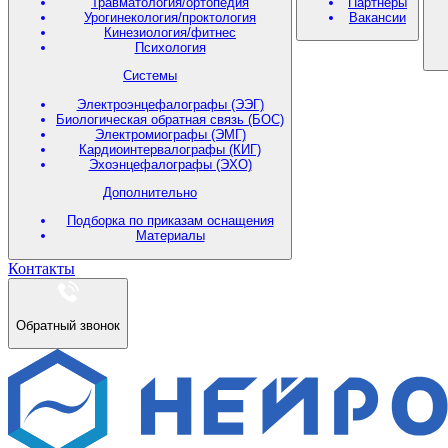
Травматология/ортопедия
Партнеры
Урогинекология/проктология
Вакансии
Кинезиология/фитнес
Психология
Системы
Электроэнцефалографы (ЭЭГ)
Биологическая обратная связь (БОС)
Электромиографы (ЭМГ)
Кардиоинтервалографы (КИГ)
Эхоэнцефалографы (ЭХО)
Дополнительно
Подборка по приказам оснащения
Материалы
Контакты
Обратный звонок