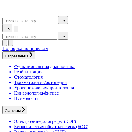
Подборка по приказам
Направления
Функциональная диагностика
Реабилитация
Стоматология
Травматология/ортопедия
Урогинекология/проктология
Кинезиология/фитнес
Психология
Системы
Электроэнцефалографы (ЭЭГ)
Биологическая обратная связь (БОС)
Электромиографы (ЭМГ)