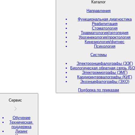
Каталог
Направления
Функциональная диагностика
Реабилитация
Стоматология
Травматология/ортопедия
Урогинекология/проктология
Кинезиология/фитнес
Психология
Системы
Электроэнцефалографы (ЭЭГ)
Биологическая обратная связь (БО
Электромиографы (ЭМГ)
Кардиоинтервалографы (КИГ)
Эхоэнцефалографы (ЭХО)
Подборка по приказам
Сервис
Обучение
Техническая
поддержка
Лизинг