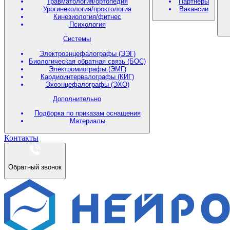
Травматология/ортопедия
Партнеры
Урогинекология/проктология
Вакансии
Кинезиология/фитнес
Психология
Системы
Электроэнцефалографы (ЭЭГ)
Биологическая обратная связь (БОС)
Электромиографы (ЭМГ)
Кардиоинтервалографы (КИГ)
Эхоэнцефалографы (ЭХО)
Дополнительно
Подборка по приказам оснащения
Материалы
Контакты
Обратный звонок