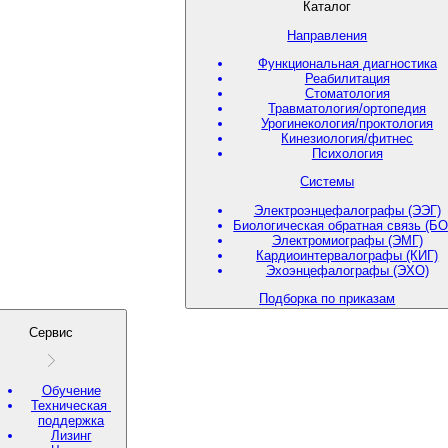
Каталог
Направления
Функциональная диагностика
Реабилитация
Стоматология
Травматология/ортопедия
Урогинекология/проктология
Кинезиология/фитнес
Психология
Системы
Электроэнцефалографы (ЭЭГ)
Биологическая обратная связь (БО
Электромиографы (ЭМГ)
Кардиоинтервалографы (КИГ)
Эхоэнцефалографы (ЭХО)
Подборка по приказам
Сервис
Обучение
Техническая
поддержка
Лизинг