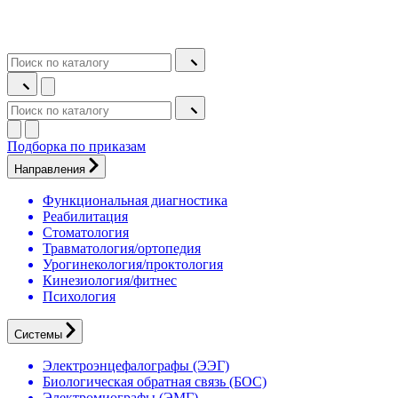
Подборка по приказам
Направления
Функциональная диагностика
Реабилитация
Стоматология
Травматология/ортопедия
Урогинекология/проктология
Кинезиология/фитнес
Психология
Системы
Электроэнцефалографы (ЭЭГ)
Биологическая обратная связь (БОС)
Электромиографы (ЭМГ)