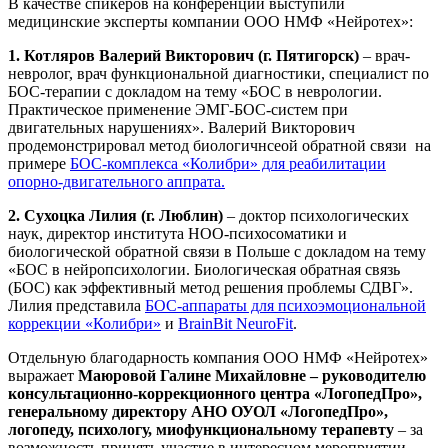
В качестве спикеров на конференции выступили
медицинские эксперты компании ООО НМФ «Нейротех»:
1. Котляров Валерий Викторович (г. Пятигорск)
– врач-
невролог, врач функциональной диагностики, специалист по
БОС-терапии с докладом на тему «БОС в неврологии.
Практическое применение ЭМГ-БОС-систем при
двигательных нарушениях». Валерий Викторович
продемонстрировал метод биологичнсеой обратной связи на
примере
БОС-комплекса «Колибри» для реабилитации
опорно-двигательного аппрата.
2. Сухоцка Лилия (г. Люблин)
– доктор психологических
наук, директор института НОО-психосоматики и
биологической обратной связи в Польше с докладом на тему
«БОС в нейропсихологии. Биологическая обратная связь
(БОС) как эффективный метод решения проблемы СДВГ».
Лилия представила
БОС-аппараты для психоэмоциональной
коррекции «Колибри»
и
BrainBit NeuroFit
.
Отдельную благодарность компания ООО НМФ «Нейротех»
выражает
Маюровой Галине Михайловне – руководителю
консультационно-коррекционного центра «ЛогопедПро»,
генеральному директору АНО ОУОЛ «ЛогопедПро»,
логопеду, психологу, миофункциональному терапевту
– за
возможность принять участие в интересном мероприятии.