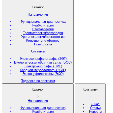
Каталог
Направления
Функциональная диагностика
Реабилитация
Стоматология
Травматология/ортопедия
Урогинекология/проктология
Кинезиология/фитнес
Психология
Системы
Электроэнцефалографы (ЭЭГ)
Биологическая обратная связь (БОС)
Электромиографы (ЭМГ)
Кардиоинтервалографы (КИГ)
Эхоэнцефалографы (ЭХО)
Подборка по приказам
Каталог
Компания
Направления
О нас
Функциональная диагностика
Статьи
Реабилитация
Новости