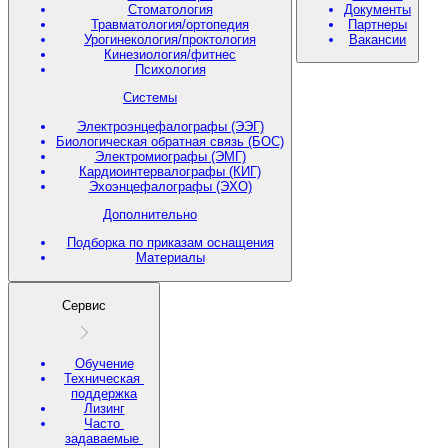
Стоматология
Документы
Травматология/ортопедия
Партнеры
Урогинекология/проктология
Вакансии
Кинезиология/фитнес
Психология
Системы
Электроэнцефалографы (ЭЭГ)
Биологическая обратная связь (БОС)
Электромиографы (ЭМГ)
Кардиоинтервалографы (КИГ)
Эхоэнцефалографы (ЭХО)
Дополнительно
Подборка по приказам оснащения
Материалы
Сервис
Обучение
Техническая
поддержка
Лизинг
Часто
задаваемые