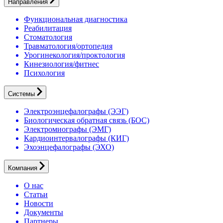
Направления
Функциональная диагностика
Реабилитация
Стоматология
Травматология/ортопедия
Урогинекология/проктология
Кинезиология/фитнес
Психология
Системы
Электроэнцефалографы (ЭЭГ)
Биологическая обратная связь (БОС)
Электромиографы (ЭМГ)
Кардиоинтервалографы (КИГ)
Эхоэнцефалографы (ЭХО)
Компания
О нас
Статьи
Новости
Документы
Партнеры