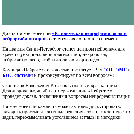
До старта конференции
«Клиническая нейрофизиология и
нейрореабилитация»
остается совсем немного времени.
На два дня Санкт-Петербург станет центром нейронаук для
врачей функциональной диагностики, неврологов,
нейрофизиологов, реабилитологов и ортопедов.
Команда «Нейротех» с радостью презентует Вам
ЭЭГ
,
ЭМГ
и
БОС-системы
и проконсультирует по всем вопросам!
Станислав Валерьевич Котляров, главный врач клиники
Деломедика, научный партнер компании «Нейротех»
проведет доклад, посвященный вопросам нейрореабилитации.
На конференции каждый сможет активно дискутировать,
находить простые и логичные решения сложных клинических
задач, переосмысливать устоявшиеся взгляды и методики.