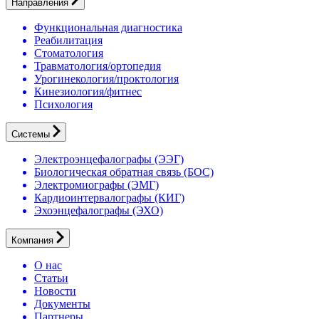
Направления
Функциональная диагностика
Реабилитация
Стоматология
Травматология/ортопедия
Урогинекология/проктология
Кинезиология/фитнес
Психология
Системы
Электроэнцефалографы (ЭЭГ)
Биологическая обратная связь (БОС)
Электромиографы (ЭМГ)
Кардиоинтервалографы (КИГ)
Эхоэнцефалографы (ЭХО)
Компания
О нас
Статьи
Новости
Документы
Партнеры