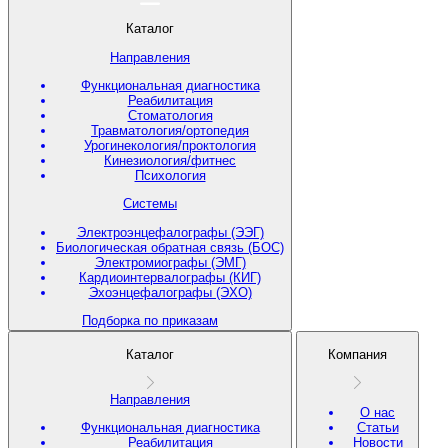
Каталог
Направления
Функциональная диагностика
Реабилитация
Стоматология
Травматология/ортопедия
Урогинекология/проктология
Кинезиология/фитнес
Психология
Системы
Электроэнцефалографы (ЭЭГ)
Биологическая обратная связь (БОС)
Электромиографы (ЭМГ)
Кардиоинтервалографы (КИГ)
Эхоэнцефалографы (ЭХО)
Подборка по приказам
Каталог
Компания
Направления
О нас
Функциональная диагностика
Статьи
Реабилитация
Новости