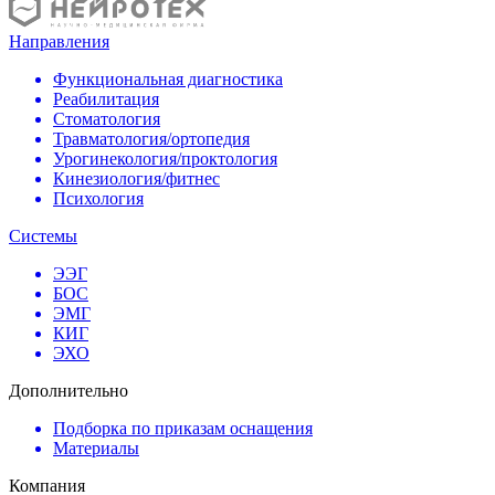
Направления
Функциональная диагностика
Реабилитация
Стоматология
Травматология/ортопедия
Урогинекология/проктология
Кинезиология/фитнес
Психология
Системы
ЭЭГ
БОС
ЭМГ
КИГ
ЭХО
Дополнительно
Подборка по приказам оснащения
Материалы
Компания