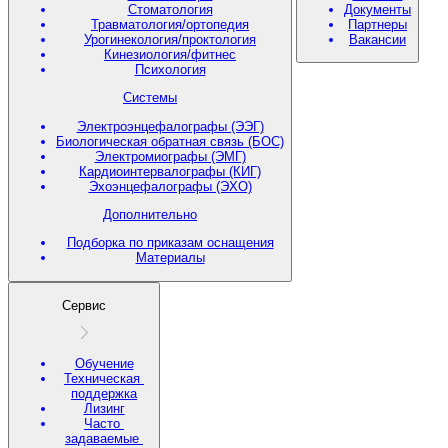
Стоматология
Документы
Травматология/ортопедия
Партнеры
Урогинекология/проктология
Вакансии
Кинезиология/фитнес
Психология
Системы
Электроэнцефалографы (ЭЭГ)
Биологическая обратная связь (БОС)
Электромиографы (ЭМГ)
Кардиоинтервалографы (КИГ)
Эхоэнцефалографы (ЭХО)
Дополнительно
Подборка по приказам оснащения
Материалы
Сервис
Обучение
Техническая
поддержка
Лизинг
Часто
задаваемые