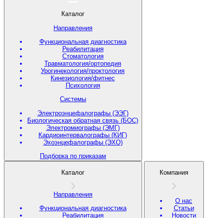
Каталог
Направления
Функциональная диагностика
Реабилитация
Стоматология
Травматология/ортопедия
Урогинекология/проктология
Кинезиология/фитнес
Психология
Системы
Электроэнцефалографы (ЭЭГ)
Биологическая обратная связь (БОС)
Электромиографы (ЭМГ)
Кардиоинтервалографы (КИГ)
Эхоэнцефалографы (ЭХО)
Подборка по приказам
Каталог
Компания
Направления
О нас
Функциональная диагностика
Статьи
Реабилитация
Новости