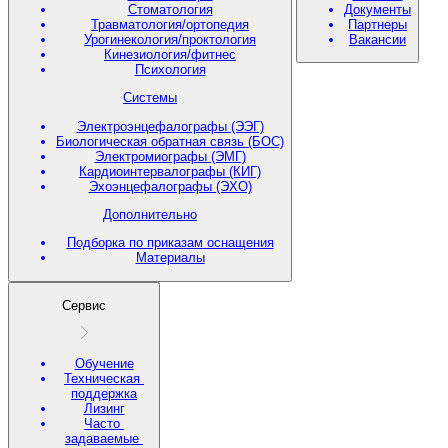
Стоматология
Документы
Травматология/ортопедия
Партнеры
Урогинекология/проктология
Вакансии
Кинезиология/фитнес
Психология
Системы
Электроэнцефалографы (ЭЭГ)
Биологическая обратная связь (БОС)
Электромиографы (ЭМГ)
Кардиоинтервалографы (КИГ)
Эхоэнцефалографы (ЭХО)
Дополнительно
Подборка по приказам оснащения
Материалы
Сервис
Обучение
Техническая
поддержка
Лизинг
Часто
задаваемые