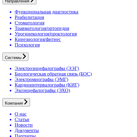
Направления
Функциональная диагностика
Реабилитация
Стоматология
Травматология/ортопедия
Урогинекология/проктология
Кинезиология/фитнес
Психология
Системы
Электроэнцефалографы (ЭЭГ)
Биологическая обратная связь (БОС)
Электромиографы (ЭМГ)
Кардиоинтервалографы (КИГ)
Эхоэнцефалографы (ЭХО)
Компания
О нас
Статьи
Новости
Документы
Партнеры