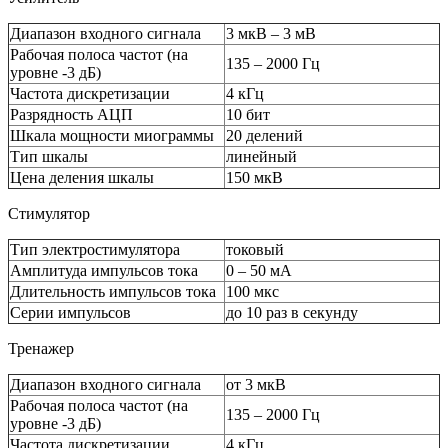
Диапазон входного сигнала
3 мкВ – 3 мВ
Рабочая полоса частот (на
135 – 2000 Гц
уровне -3 дБ)
Частота дискретизации
4 кГц
Разрядность АЦП
10 бит
Шкала мощности миограммы
20 делений
Тип шкалы
линейный
Цена деления шкалы
150 мкВ
Стимулятор
Тип электростимулятора
токовый
Амплитуда импульсов тока
0 – 50 мА
Длительность импульсов тока
100 мкс
Серии импульсов
до 10 раз в секунду
Тренажер
Диапазон входного сигнала
от 3 мкВ
Рабочая полоса частот (на
135 – 2000 Гц
уровне -3 дБ)
Частота дискретизации
4 кГц