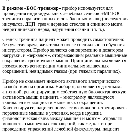
В режиме «БОС-тренажер»
прибор используется для
проведения индивидуальных лечебных сеансов ЭМГ-БОС-
тренинга парализованных и ослабленных мышц (последствия
инсультов, ДЦП, травм нервных стволов и спинного мозга,
неврит лицевого нерва, нарушения осанки и т. п.).
Сеансы тренинга пациент может проводить самостоятельно
без участия врача, желательно после специального обучения
инструктором. Прибор является одновременно и дозатором
нагрузки, и «зеркалом», отображающим реальные мышечные
сокращения тренируемых мышц. Принципиальным является
возможность регистрации минимальных мышечных
сокращений, невидимых глазом (при тяжелых параличах).
Прибор не оказывает никакого активного электрического
воздействия на организм. Наоборот, он является датчиком-
антенной, регистрирующим собственную биоэлектрическую
активность мышц пациента – миограмму, являющуюся
эквивалентом мощности мышечных сокращений.
Контролируя ее, пациент получает возможность тренировать
пораженные мышцы в условиях, когда нарушена
физиологическая связь между мышцей и мозгом. Управляя
мощностью мышечных сокращений, так же, как и при
проведении упражнений лечебной физкультуры, пациент