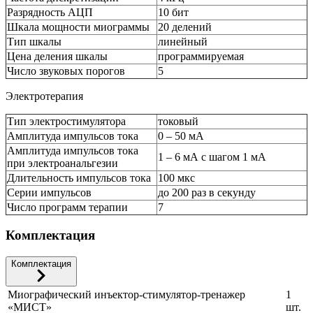
Разрядность АЦП
10 бит
Шкала мощности миограммы
20 делений
Тип шкалы
линейный
Цена деления шкалы
программируемая
Число звуковых порогов
5
Электротерапия
Тип электростимулятора
токовый
Амплитуда импульсов тока
0 – 50 мА
Амплитуда импульсов тока
1 – 6 мА с шагом 1 мА
при электроанальгезии
Длительность импульсов тока
100 мкс
Серии импульсов
до 200 раз в секунду
Число программ терапии
7
Комплектация
Комплектация
Миографический инъектор-стимулятор-тренажер
1
«МИСТ»
шт.