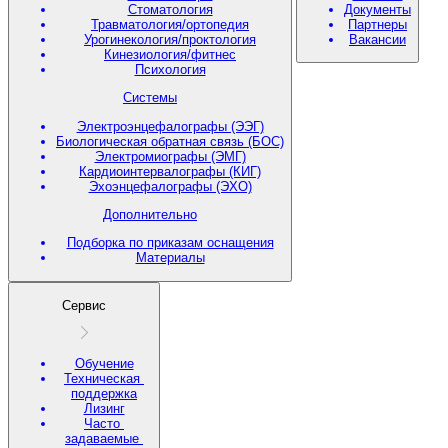
Стоматология
Документы
Травматология/ортопедия
Партнеры
Урогинекология/проктология
Вакансии
Кинезиология/фитнес
Психология
Системы
Электроэнцефалографы (ЭЭГ)
Биологическая обратная связь (БОС)
Электромиографы (ЭМГ)
Кардиоинтервалографы (КИГ)
Эхоэнцефалографы (ЭХО)
Дополнительно
Подборка по приказам оснащения
Материалы
Сервис
Обучение
Техническая
поддержка
Лизинг
Часто
задаваемые