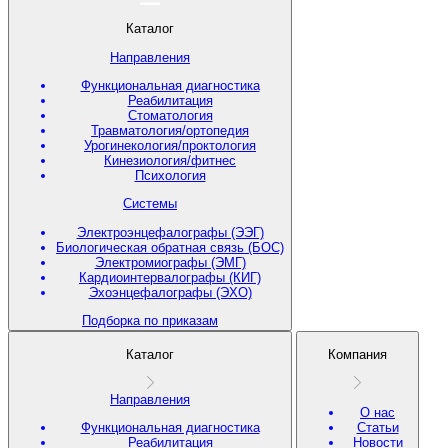
Каталог
Направления
Функциональная диагностика
Реабилитация
Стоматология
Травматология/ортопедия
Урогинекология/проктология
Кинезиология/фитнес
Психология
Системы
Электроэнцефалографы (ЭЭГ)
Биологическая обратная связь (БОС)
Электромиографы (ЭМГ)
Кардиоинтервалографы (КИГ)
Эхоэнцефалографы (ЭХО)
Подборка по приказам
Каталог
Компания
Направления
О нас
Функциональная диагностика
Статьи
Реабилитация
Новости