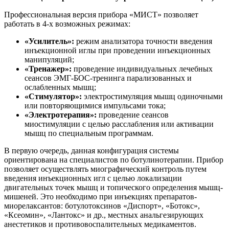
Профессиональная версия прибора «МИСТ» позволяет
работать в 4-х возможных режимах:
«Усилитель»:
режим анализатора точности введения
инъекционной иглы при проведении инъекционных
манипуляций;
«Тренажер»:
проведение индивидуальных лечебных
сеансов ЭМГ-БОС-тренинга парализованных и
ослабленных мышц;
«Стимулятор»:
электростимуляция мышц одиночными
или повторяющимися импульсами тока;
«Электротерапия»:
проведение сеансов
миостимуляции с целью расслабления или активации
мышц по специальным программам.
В первую очередь, данная конфигурация системы
ориентирована на специалистов по ботулинотерапии. Прибор
позволяет осуществлять миографический контроль путем
введения инъекционных игл с целью локализации
двигательных точек мышц и топического определения мышц-
мишеней. Это необходимо при инъекциях препаратов-
миорелаксантов: ботулотоксинов «Диспорт», «Ботокс»,
«Ксеомин», «Лантокс» и др., местных анальгезирующих
анестетиков и противовоспалительных медикаментов.