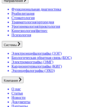
Направления
Функциональная диагностика
Реабилитация
Стоматология
Травматология/ортопедия
Урогинекология/проктология
Кинезиология/фитнес
Психология
Системы
Электроэнцефалографы (ЭЭГ)
Биологическая обратная связь (БОС)
Электромиографы (ЭМГ)
Кардиоинтервалографы (КИГ)
Эхоэнцефалографы (ЭХО)
Компания
О нас
Статьи
Новости
Документы
Партнеры