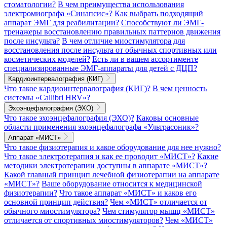
стоматологии?
В чем преимущества использования
электромиографа «Синапсис»?
Как выбрать подходящий
аппарат ЭМГ для реабилитации?
Способствуют ли ЭМГ-
тренажеры восстановлению правильных паттернов движения
после инсульта?
В чем отличие миостимулятора для
восстановления после инсульта от обычных спортивных или
косметических моделей?
Есть ли в вашем ассортименте
специализированные ЭМГ-аппараты для детей с ДЦП?
Кардиоинтервалография (КИГ)
Что такое кардиоинтервалография (КИГ)?
В чем ценность
системы «Callibri HRV»?
Эхоэнцефалография (ЭХО)
Что такое эхоэнцефалография (ЭХО)?
Каковы основные
области применения эхоэнцефалографа «Ультрасоник»?
Аппарат «МИСТ»
Что такое физиотерапия и какое оборудование для нее нужно?
Что такое электротерапия и как ее проводит «МИСТ»?
Какие
методики электротерапии доступны в аппарате «МИСТ»?
Какой главный принцип лечебной физиотерапии на аппарате
«МИСТ»?
Ваше оборудование относится к медицинской
физиотерапии?
Что такое аппарат «МИСТ» и каков его
основной принцип действия?
Чем «МИСТ» отличается от
обычного миостимулятора?
Чем стимулятор мышц «МИСТ»
отличается от спортивных миостимуляторов?
Чем «МИСТ»