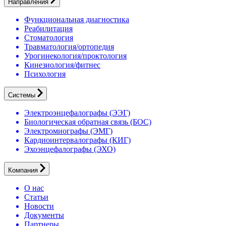
Направления
Функциональная диагностика
Реабилитация
Стоматология
Травматология/ортопедия
Урогинекология/проктология
Кинезиология/фитнес
Психология
Системы
Электроэнцефалографы (ЭЭГ)
Биологическая обратная связь (БОС)
Электромиографы (ЭМГ)
Кардиоинтервалографы (КИГ)
Эхоэнцефалографы (ЭХО)
Компания
О нас
Статьи
Новости
Документы
Партнеры