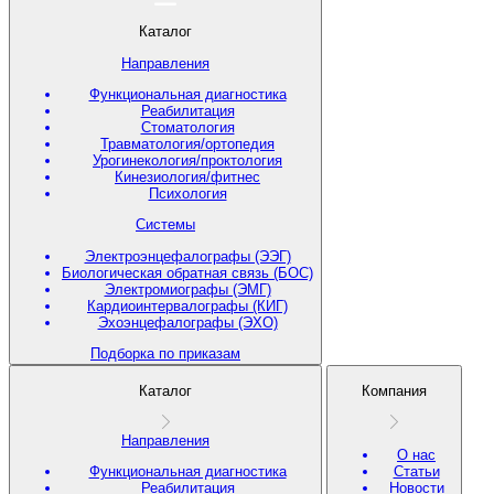
Каталог
Направления
Функциональная диагностика
Реабилитация
Стоматология
Травматология/ортопедия
Урогинекология/проктология
Кинезиология/фитнес
Психология
Системы
Электроэнцефалографы (ЭЭГ)
Биологическая обратная связь (БОС)
Электромиографы (ЭМГ)
Кардиоинтервалографы (КИГ)
Эхоэнцефалографы (ЭХО)
Подборка по приказам
Каталог
Компания
Направления
О нас
Функциональная диагностика
Статьи
Реабилитация
Новости