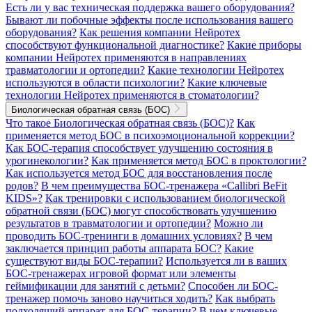
Есть ли у вас техническая поддержка вашего оборудования?
Бывают ли побочные эффекты после использования вашего
оборудования?
Как решения компании Нейротех
способствуют функциональной диагностике?
Какие приборы
компании Нейротех применяются в направлениях
травматологии и ортопедии?
Какие технологии Нейротех
используются в области психологии?
Какие ключевые
технологии Нейротех применяются в стоматологии?
Биологическая обратная связь (БОС)
Что такое Биологическая обратная связь (БОС)?
Как
применяется метод БОС в психоэмоциональной коррекции?
Как БОС-терапия способствует улучшению состояния в
урогинекологии?
Как применяется метод БОС в проктологии?
Как используется метод БОС для восстановления после
родов?
В чем преимущества БОС-тренажера «Callibri BeFit
KIDS»?
Как тренировки с использованием биологической
обратной связи (БОС) могут способствовать улучшению
результатов в травматологии и ортопедии?
Можно ли
проводить БОС-тренинги в домашних условиях?
В чем
заключается принцип работы аппарата БОС?
Какие
существуют виды БОС-терапии?
Используется ли в ваших
БОС-тренажерах игровой формат или элементы
геймификации для занятий с детьми?
Способен ли БОС-
тренажер помочь заново научиться ходить?
Как выбрать
подходящий аппарат для БОС-терапии?
В чем ключевые