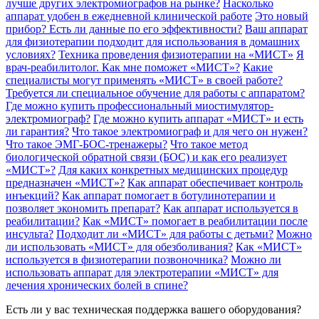
лучше других электромиографов на рынке?
Насколько
аппарат удобен в ежедневной клинической работе
Это новый
прибор? Есть ли данные по его эффективности?
Ваш аппарат
для физиотерапии подходит для использования в домашних
условиях?
Техника проведения физиотерапии на «МИСТ»
Я
врач-реабилитолог. Как мне поможет «МИСТ»?
Какие
специалисты могут применять «МИСТ» в своей работе?
Требуется ли специальное обучение для работы с аппаратом?
Где можно купить профессиональный миостимулятор-
электромиограф?
Где можно купить аппарат «МИСТ» и есть
ли гарантия?
Что такое электромиограф и для чего он нужен?
Что такое ЭМГ-БОС-тренажеры?
Что такое метод
биологической обратной связи (БОС) и как его реализует
«МИСТ»?
Для каких конкретных медицинских процедур
предназначен «МИСТ»?
Как аппарат обеспечивает контроль
инъекций?
Как аппарат помогает в ботулинотерапии и
позволяет экономить препарат?
Как аппарат используется в
реабилитации?
Как «МИСТ» помогает в реабилитации после
инсульта?
Подходит ли «МИСТ» для работы с детьми?
Можно
ли использовать «МИСТ» для обезболивания?
Как «МИСТ»
используется в физиотерапии позвоночника?
Можно ли
использовать аппарат для электротерапии «МИСТ» для
лечения хронических болей в спине?
Есть ли у вас техническая поддержка вашего оборудования?