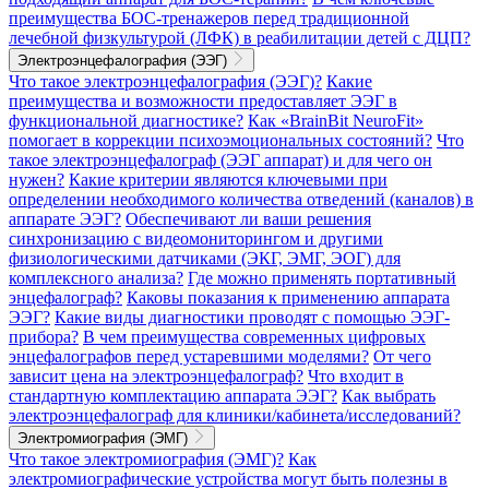
преимущества БОС-тренажеров перед традиционной
лечебной физкультурой (ЛФК) в реабилитации детей с ДЦП?
Электроэнцефалография (ЭЭГ)
Что такое электроэнцефалография (ЭЭГ)?
Какие
преимущества и возможности предоставляет ЭЭГ в
функциональной диагностике?
Как «BrainBit NeuroFit»
помогает в коррекции психоэмоциональных состояний?
Что
такое электроэнцефалограф (ЭЭГ аппарат) и для чего он
нужен?
Какие критерии являются ключевыми при
определении необходимого количества отведений (каналов) в
аппарате ЭЭГ?
Обеспечивают ли ваши решения
синхронизацию с видеомониторингом и другими
физиологическими датчиками (ЭКГ, ЭМГ, ЭОГ) для
комплексного анализа?
Где можно применять портативный
энцефалограф?
Каковы показания к применению аппарата
ЭЭГ?
Какие виды диагностики проводят с помощью ЭЭГ-
прибора?
В чем преимущества современных цифровых
энцефалографов перед устаревшими моделями?
От чего
зависит цена на электроэнцефалограф?
Что входит в
стандартную комплектацию аппарата ЭЭГ?
Как выбрать
электроэнцефалограф для клиники/кабинета/исследований?
Электромиография (ЭМГ)
Что такое электромиография (ЭМГ)?
Как
электромиографические устройства могут быть полезны в