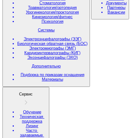
Стоматология
Документы
Травматология/ортопедия
Партнеры
Урогинекология/проктология
Вакансии
Кинезиология/фитнес
Психология
Системы
Электроэнцефалографы (ЭЭГ)
Биологическая обратная связь (БОС)
Электромиографы (ЭМГ)
Кардиоинтервалографы (КИГ)
Эхоэнцефалографы (ЭХО)
Дополнительно
Подборка по приказам оснащения
Материалы
Сервис
Обучение
Техническая
поддержка
Лизинг
Часто
задаваемые