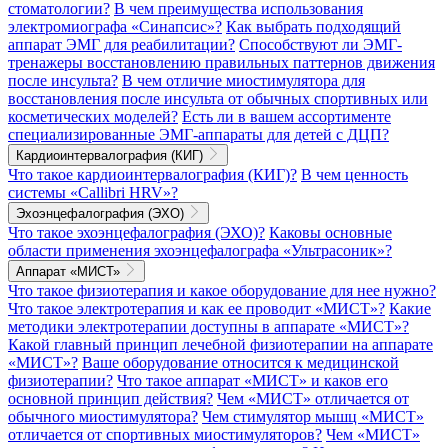
стоматологии?
В чем преимущества использования
электромиографа «Синапсис»?
Как выбрать подходящий
аппарат ЭМГ для реабилитации?
Способствуют ли ЭМГ-
тренажеры восстановлению правильных паттернов движения
после инсульта?
В чем отличие миостимулятора для
восстановления после инсульта от обычных спортивных или
косметических моделей?
Есть ли в вашем ассортименте
специализированные ЭМГ-аппараты для детей с ДЦП?
Кардиоинтервалография (КИГ)
Что такое кардиоинтервалография (КИГ)?
В чем ценность
системы «Callibri HRV»?
Эхоэнцефалография (ЭХО)
Что такое эхоэнцефалография (ЭХО)?
Каковы основные
области применения эхоэнцефалографа «Ультрасоник»?
Аппарат «МИСТ»
Что такое физиотерапия и какое оборудование для нее нужно?
Что такое электротерапия и как ее проводит «МИСТ»?
Какие
методики электротерапии доступны в аппарате «МИСТ»?
Какой главный принцип лечебной физиотерапии на аппарате
«МИСТ»?
Ваше оборудование относится к медицинской
физиотерапии?
Что такое аппарат «МИСТ» и каков его
основной принцип действия?
Чем «МИСТ» отличается от
обычного миостимулятора?
Чем стимулятор мышц «МИСТ»
отличается от спортивных миостимуляторов?
Чем «МИСТ»