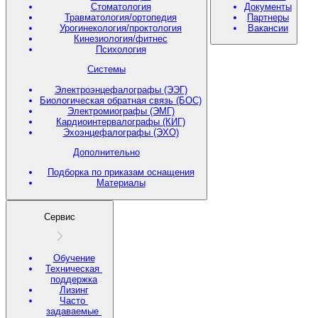
Стоматология
Документы
Травматология/ортопедия
Партнеры
Урогинекология/проктология
Вакансии
Кинезиология/фитнес
Психология
Системы
Электроэнцефалографы (ЭЭГ)
Биологическая обратная связь (БОС)
Электромиографы (ЭМГ)
Кардиоинтервалографы (КИГ)
Эхоэнцефалографы (ЭХО)
Дополнительно
Подборка по приказам оснащения
Материалы
Сервис
Обучение
Техническая
поддержка
Лизинг
Часто
задаваемые