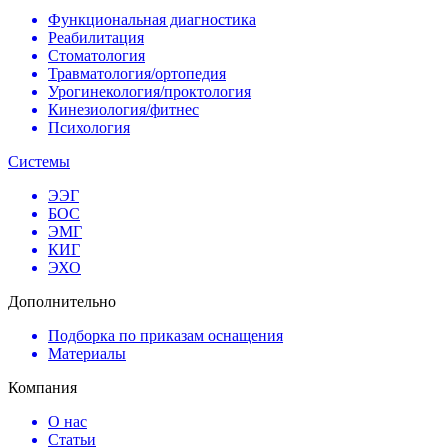
Функциональная диагностика
Реабилитация
Стоматология
Травматология/ортопедия
Урогинекология/проктология
Кинезиология/фитнес
Психология
Системы
ЭЭГ
БОС
ЭМГ
КИГ
ЭХО
Дополнительно
Подборка по приказам оснащения
Материалы
Компания
О нас
Статьи