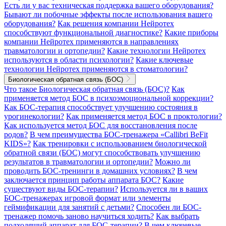
Есть ли у вас техническая поддержка вашего оборудования?
Бывают ли побочные эффекты после использования вашего
оборудования?
Как решения компании Нейротех
способствуют функциональной диагностике?
Какие приборы
компании Нейротех применяются в направлениях
травматологии и ортопедии?
Какие технологии Нейротех
используются в области психологии?
Какие ключевые
технологии Нейротех применяются в стоматологии?
Биологическая обратная связь (БОС)
Что такое Биологическая обратная связь (БОС)?
Как
применяется метод БОС в психоэмоциональной коррекции?
Как БОС-терапия способствует улучшению состояния в
урогинекологии?
Как применяется метод БОС в проктологии?
Как используется метод БОС для восстановления после
родов?
В чем преимущества БОС-тренажера «Callibri BeFit
KIDS»?
Как тренировки с использованием биологической
обратной связи (БОС) могут способствовать улучшению
результатов в травматологии и ортопедии?
Можно ли
проводить БОС-тренинги в домашних условиях?
В чем
заключается принцип работы аппарата БОС?
Какие
существуют виды БОС-терапии?
Используется ли в ваших
БОС-тренажерах игровой формат или элементы
геймификации для занятий с детьми?
Способен ли БОС-
тренажер помочь заново научиться ходить?
Как выбрать
подходящий аппарат для БОС-терапии?
В чем ключевые