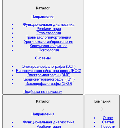
Каталог
Направления
Функциональная диагностика
Реабилитация
Стоматология
Травматология/ортопедия
Урогинекология/проктология
Кинезиология/фитнес
Психология
Системы
Электроэнцефалографы (ЭЭГ)
Биологическая обратная связь (БОС)
Электромиографы (ЭМГ)
Кардиоинтервалографы (КИГ)
Эхоэнцефалографы (ЭХО)
Подборка по приказам
Каталог
Компания
Направления
О нас
Функциональная диагностика
Статьи
Реабилитация
Новости