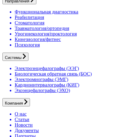
Направления
Функциональная диагностика
Реабилитация
Стоматология
Травматология/ортопедия
Урогинекология/проктология
Кинезиология/фитнес
Психология
Системы
Электроэнцефалографы (ЭЭГ)
Биологическая обратная связь (БОС)
Электромиографы (ЭМГ)
Кардиоинтервалографы (КИГ)
Эхоэнцефалографы (ЭХО)
Компания
О нас
Статьи
Новости
Документы
Партнеры