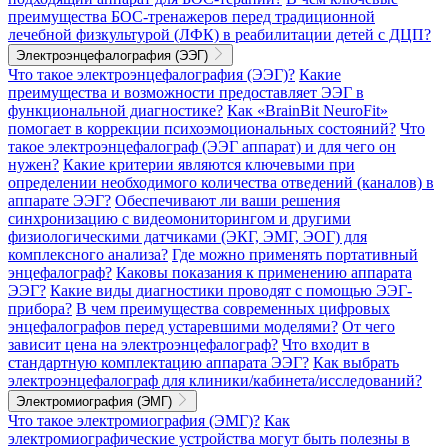
преимущества БОС-тренажеров перед традиционной
лечебной физкультурой (ЛФК) в реабилитации детей с ДЦП?
Электроэнцефалография (ЭЭГ)
Что такое электроэнцефалография (ЭЭГ)?
Какие
преимущества и возможности предоставляет ЭЭГ в
функциональной диагностике?
Как «BrainBit NeuroFit»
помогает в коррекции психоэмоциональных состояний?
Что
такое электроэнцефалограф (ЭЭГ аппарат) и для чего он
нужен?
Какие критерии являются ключевыми при
определении необходимого количества отведений (каналов) в
аппарате ЭЭГ?
Обеспечивают ли ваши решения
синхронизацию с видеомониторингом и другими
физиологическими датчиками (ЭКГ, ЭМГ, ЭОГ) для
комплексного анализа?
Где можно применять портативный
энцефалограф?
Каковы показания к применению аппарата
ЭЭГ?
Какие виды диагностики проводят с помощью ЭЭГ-
прибора?
В чем преимущества современных цифровых
энцефалографов перед устаревшими моделями?
От чего
зависит цена на электроэнцефалограф?
Что входит в
стандартную комплектацию аппарата ЭЭГ?
Как выбрать
электроэнцефалограф для клиники/кабинета/исследований?
Электромиография (ЭМГ)
Что такое электромиография (ЭМГ)?
Как
электромиографические устройства могут быть полезны в