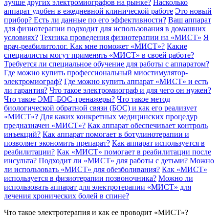
лучше других электромиографов на рынке?
Насколько
аппарат удобен в ежедневной клинической работе
Это новый
прибор? Есть ли данные по его эффективности?
Ваш аппарат
для физиотерапии подходит для использования в домашних
условиях?
Техника проведения физиотерапии на «МИСТ»
Я
врач-реабилитолог. Как мне поможет «МИСТ»?
Какие
специалисты могут применять «МИСТ» в своей работе?
Требуется ли специальное обучение для работы с аппаратом?
Где можно купить профессиональный миостимулятор-
электромиограф?
Где можно купить аппарат «МИСТ» и есть
ли гарантия?
Что такое электромиограф и для чего он нужен?
Что такое ЭМГ-БОС-тренажеры?
Что такое метод
биологической обратной связи (БОС) и как его реализует
«МИСТ»?
Для каких конкретных медицинских процедур
предназначен «МИСТ»?
Как аппарат обеспечивает контроль
инъекций?
Как аппарат помогает в ботулинотерапии и
позволяет экономить препарат?
Как аппарат используется в
реабилитации?
Как «МИСТ» помогает в реабилитации после
инсульта?
Подходит ли «МИСТ» для работы с детьми?
Можно
ли использовать «МИСТ» для обезболивания?
Как «МИСТ»
используется в физиотерапии позвоночника?
Можно ли
использовать аппарат для электротерапии «МИСТ» для
лечения хронических болей в спине?
Что такое электротерапия и как ее проводит «МИСТ»?