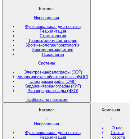
Каталог
Направления
Функциональная диагностика
Реабилитация
Стоматология
Травматология/ортопедия
Урогинекология/проктология
Кинезиология/фитнес
Психология
Системы
Электроэнцефалографы (ЭЭГ)
Биологическая обратная связь (БОС)
Электромиографы (ЭМГ)
Кардиоинтервалографы (КИГ)
Эхоэнцефалографы (ЭХО)
Подборка по приказам
Каталог
Компания
Направления
О нас
Функциональная диагностика
Статьи
Реабилитация
Новости