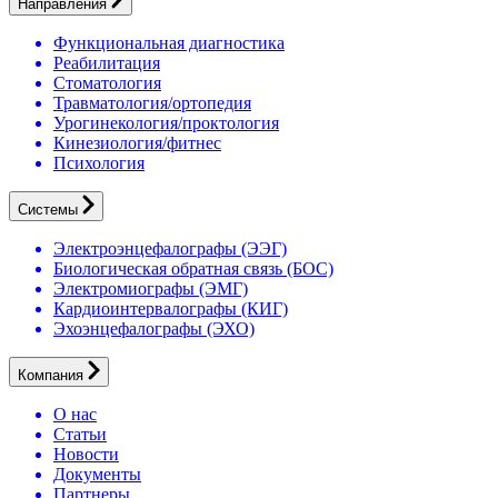
Направления
Функциональная диагностика
Реабилитация
Стоматология
Травматология/ортопедия
Урогинекология/проктология
Кинезиология/фитнес
Психология
Системы
Электроэнцефалографы (ЭЭГ)
Биологическая обратная связь (БОС)
Электромиографы (ЭМГ)
Кардиоинтервалографы (КИГ)
Эхоэнцефалографы (ЭХО)
Компания
О нас
Статьи
Новости
Документы
Партнеры