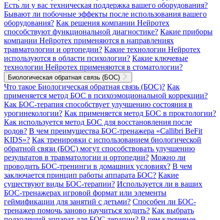
Есть ли у вас техническая поддержка вашего оборудования?
Бывают ли побочные эффекты после использования вашего
оборудования?
Как решения компании Нейротех
способствуют функциональной диагностике?
Какие приборы
компании Нейротех применяются в направлениях
травматологии и ортопедии?
Какие технологии Нейротех
используются в области психологии?
Какие ключевые
технологии Нейротех применяются в стоматологии?
Биологическая обратная связь (БОС)
Что такое Биологическая обратная связь (БОС)?
Как
применяется метод БОС в психоэмоциональной коррекции?
Как БОС-терапия способствует улучшению состояния в
урогинекологии?
Как применяется метод БОС в проктологии?
Как используется метод БОС для восстановления после
родов?
В чем преимущества БОС-тренажера «Callibri BeFit
KIDS»?
Как тренировки с использованием биологической
обратной связи (БОС) могут способствовать улучшению
результатов в травматологии и ортопедии?
Можно ли
проводить БОС-тренинги в домашних условиях?
В чем
заключается принцип работы аппарата БОС?
Какие
существуют виды БОС-терапии?
Используется ли в ваших
БОС-тренажерах игровой формат или элементы
геймификации для занятий с детьми?
Способен ли БОС-
тренажер помочь заново научиться ходить?
Как выбрать
подходящий аппарат для БОС-терапии?
В чем ключевые