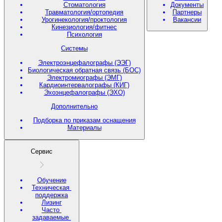
Стоматология
Документы
Травматология/ортопедия
Партнеры
Урогинекология/проктология
Вакансии
Кинезиология/фитнес
Психология
Системы
Электроэнцефалографы (ЭЭГ)
Биологическая обратная связь (БОС)
Электромиографы (ЭМГ)
Кардиоинтервалографы (КИГ)
Эхоэнцефалографы (ЭХО)
Дополнительно
Подборка по приказам оснащения
Материалы
Сервис
Обучение
Техническая
поддержка
Лизинг
Часто
задаваемые