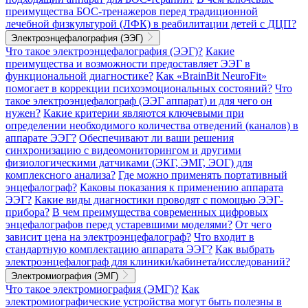
преимущества БОС-тренажеров перед традиционной
лечебной физкультурой (ЛФК) в реабилитации детей с ДЦП?
Электроэнцефалография (ЭЭГ)
Что такое электроэнцефалография (ЭЭГ)?
Какие
преимущества и возможности предоставляет ЭЭГ в
функциональной диагностике?
Как «BrainBit NeuroFit»
помогает в коррекции психоэмоциональных состояний?
Что
такое электроэнцефалограф (ЭЭГ аппарат) и для чего он
нужен?
Какие критерии являются ключевыми при
определении необходимого количества отведений (каналов) в
аппарате ЭЭГ?
Обеспечивают ли ваши решения
синхронизацию с видеомониторингом и другими
физиологическими датчиками (ЭКГ, ЭМГ, ЭОГ) для
комплексного анализа?
Где можно применять портативный
энцефалограф?
Каковы показания к применению аппарата
ЭЭГ?
Какие виды диагностики проводят с помощью ЭЭГ-
прибора?
В чем преимущества современных цифровых
энцефалографов перед устаревшими моделями?
От чего
зависит цена на электроэнцефалограф?
Что входит в
стандартную комплектацию аппарата ЭЭГ?
Как выбрать
электроэнцефалограф для клиники/кабинета/исследований?
Электромиография (ЭМГ)
Что такое электромиография (ЭМГ)?
Как
электромиографические устройства могут быть полезны в