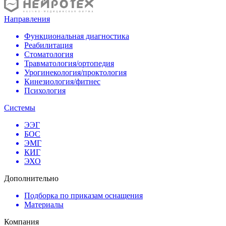
Направления
Функциональная диагностика
Реабилитация
Стоматология
Травматология/ортопедия
Урогинекология/проктология
Кинезиология/фитнес
Психология
Системы
ЭЭГ
БОС
ЭМГ
КИГ
ЭХО
Дополнительно
Подборка по приказам оснащения
Материалы
Компания