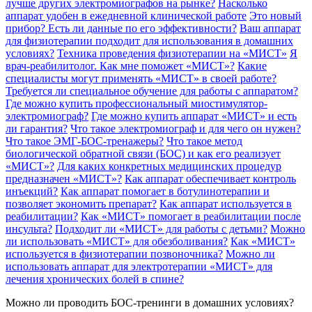
лучше других электромиографов на рынке?
Насколько
аппарат удобен в ежедневной клинической работе
Это новый
прибор? Есть ли данные по его эффективности?
Ваш аппарат
для физиотерапии подходит для использования в домашних
условиях?
Техника проведения физиотерапии на «МИСТ»
Я
врач-реабилитолог. Как мне поможет «МИСТ»?
Какие
специалисты могут применять «МИСТ» в своей работе?
Требуется ли специальное обучение для работы с аппаратом?
Где можно купить профессиональный миостимулятор-
электромиограф?
Где можно купить аппарат «МИСТ» и есть
ли гарантия?
Что такое электромиограф и для чего он нужен?
Что такое ЭМГ-БОС-тренажеры?
Что такое метод
биологической обратной связи (БОС) и как его реализует
«МИСТ»?
Для каких конкретных медицинских процедур
предназначен «МИСТ»?
Как аппарат обеспечивает контроль
инъекций?
Как аппарат помогает в ботулинотерапии и
позволяет экономить препарат?
Как аппарат используется в
реабилитации?
Как «МИСТ» помогает в реабилитации после
инсульта?
Подходит ли «МИСТ» для работы с детьми?
Можно
ли использовать «МИСТ» для обезболивания?
Как «МИСТ»
используется в физиотерапии позвоночника?
Можно ли
использовать аппарат для электротерапии «МИСТ» для
лечения хронических болей в спине?
Можно ли проводить БОС-тренинги в домашних условиях?