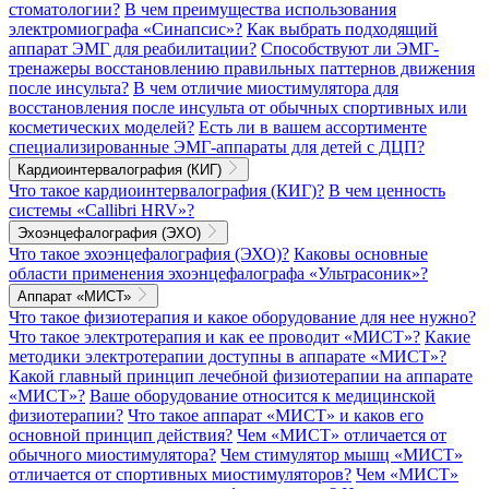
стоматологии?
В чем преимущества использования
электромиографа «Синапсис»?
Как выбрать подходящий
аппарат ЭМГ для реабилитации?
Способствуют ли ЭМГ-
тренажеры восстановлению правильных паттернов движения
после инсульта?
В чем отличие миостимулятора для
восстановления после инсульта от обычных спортивных или
косметических моделей?
Есть ли в вашем ассортименте
специализированные ЭМГ-аппараты для детей с ДЦП?
Кардиоинтервалография (КИГ)
Что такое кардиоинтервалография (КИГ)?
В чем ценность
системы «Callibri HRV»?
Эхоэнцефалография (ЭХО)
Что такое эхоэнцефалография (ЭХО)?
Каковы основные
области применения эхоэнцефалографа «Ультрасоник»?
Аппарат «МИСТ»
Что такое физиотерапия и какое оборудование для нее нужно?
Что такое электротерапия и как ее проводит «МИСТ»?
Какие
методики электротерапии доступны в аппарате «МИСТ»?
Какой главный принцип лечебной физиотерапии на аппарате
«МИСТ»?
Ваше оборудование относится к медицинской
физиотерапии?
Что такое аппарат «МИСТ» и каков его
основной принцип действия?
Чем «МИСТ» отличается от
обычного миостимулятора?
Чем стимулятор мышц «МИСТ»
отличается от спортивных миостимуляторов?
Чем «МИСТ»