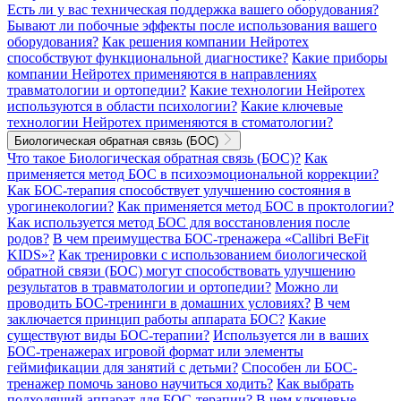
Есть ли у вас техническая поддержка вашего оборудования?
Бывают ли побочные эффекты после использования вашего
оборудования?
Как решения компании Нейротех
способствуют функциональной диагностике?
Какие приборы
компании Нейротех применяются в направлениях
травматологии и ортопедии?
Какие технологии Нейротех
используются в области психологии?
Какие ключевые
технологии Нейротех применяются в стоматологии?
Биологическая обратная связь (БОС)
Что такое Биологическая обратная связь (БОС)?
Как
применяется метод БОС в психоэмоциональной коррекции?
Как БОС-терапия способствует улучшению состояния в
урогинекологии?
Как применяется метод БОС в проктологии?
Как используется метод БОС для восстановления после
родов?
В чем преимущества БОС-тренажера «Callibri BeFit
KIDS»?
Как тренировки с использованием биологической
обратной связи (БОС) могут способствовать улучшению
результатов в травматологии и ортопедии?
Можно ли
проводить БОС-тренинги в домашних условиях?
В чем
заключается принцип работы аппарата БОС?
Какие
существуют виды БОС-терапии?
Используется ли в ваших
БОС-тренажерах игровой формат или элементы
геймификации для занятий с детьми?
Способен ли БОС-
тренажер помочь заново научиться ходить?
Как выбрать
подходящий аппарат для БОС-терапии?
В чем ключевые