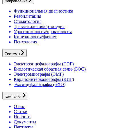
Направления
Функциональная диагностика
Реабилитация
Стоматология
Травматология/ортопедия
Урогинекология/проктология
Кинезиология/фитнес
Психология
Системы
Электроэнцефалографы (ЭЭГ)
Биологическая обратная связь (БОС)
Электромиографы (ЭМГ)
Кардиоинтервалографы (КИГ)
Эхоэнцефалографы (ЭХО)
Компания
О нас
Статьи
Новости
Документы
Партнеры