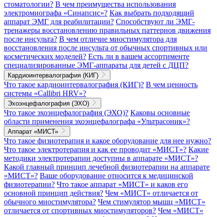
стоматологии?
В чем преимущества использования
электромиографа «Синапсис»?
Как выбрать подходящий
аппарат ЭМГ для реабилитации?
Способствуют ли ЭМГ-
тренажеры восстановлению правильных паттернов движения
после инсульта?
В чем отличие миостимулятора для
восстановления после инсульта от обычных спортивных или
косметических моделей?
Есть ли в вашем ассортименте
специализированные ЭМГ-аппараты для детей с ДЦП?
Кардиоинтервалография (КИГ)
Что такое кардиоинтервалография (КИГ)?
В чем ценность
системы «Callibri HRV»?
Эхоэнцефалография (ЭХО)
Что такое эхоэнцефалография (ЭХО)?
Каковы основные
области применения эхоэнцефалографа «Ультрасоник»?
Аппарат «МИСТ»
Что такое физиотерапия и какое оборудование для нее нужно?
Что такое электротерапия и как ее проводит «МИСТ»?
Какие
методики электротерапии доступны в аппарате «МИСТ»?
Какой главный принцип лечебной физиотерапии на аппарате
«МИСТ»?
Ваше оборудование относится к медицинской
физиотерапии?
Что такое аппарат «МИСТ» и каков его
основной принцип действия?
Чем «МИСТ» отличается от
обычного миостимулятора?
Чем стимулятор мышц «МИСТ»
отличается от спортивных миостимуляторов?
Чем «МИСТ»