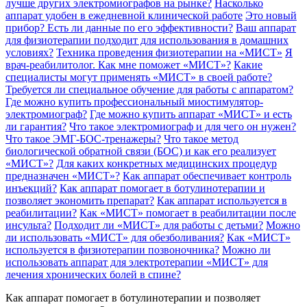
лучше других электромиографов на рынке?
Насколько
аппарат удобен в ежедневной клинической работе
Это новый
прибор? Есть ли данные по его эффективности?
Ваш аппарат
для физиотерапии подходит для использования в домашних
условиях?
Техника проведения физиотерапии на «МИСТ»
Я
врач-реабилитолог. Как мне поможет «МИСТ»?
Какие
специалисты могут применять «МИСТ» в своей работе?
Требуется ли специальное обучение для работы с аппаратом?
Где можно купить профессиональный миостимулятор-
электромиограф?
Где можно купить аппарат «МИСТ» и есть
ли гарантия?
Что такое электромиограф и для чего он нужен?
Что такое ЭМГ-БОС-тренажеры?
Что такое метод
биологической обратной связи (БОС) и как его реализует
«МИСТ»?
Для каких конкретных медицинских процедур
предназначен «МИСТ»?
Как аппарат обеспечивает контроль
инъекций?
Как аппарат помогает в ботулинотерапии и
позволяет экономить препарат?
Как аппарат используется в
реабилитации?
Как «МИСТ» помогает в реабилитации после
инсульта?
Подходит ли «МИСТ» для работы с детьми?
Можно
ли использовать «МИСТ» для обезболивания?
Как «МИСТ»
используется в физиотерапии позвоночника?
Можно ли
использовать аппарат для электротерапии «МИСТ» для
лечения хронических болей в спине?
Как аппарат помогает в ботулинотерапии и позволяет