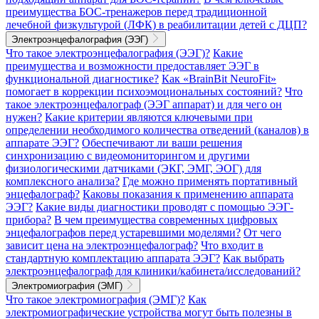
преимущества БОС-тренажеров перед традиционной
лечебной физкультурой (ЛФК) в реабилитации детей с ДЦП?
Электроэнцефалография (ЭЭГ)
Что такое электроэнцефалография (ЭЭГ)?
Какие
преимущества и возможности предоставляет ЭЭГ в
функциональной диагностике?
Как «BrainBit NeuroFit»
помогает в коррекции психоэмоциональных состояний?
Что
такое электроэнцефалограф (ЭЭГ аппарат) и для чего он
нужен?
Какие критерии являются ключевыми при
определении необходимого количества отведений (каналов) в
аппарате ЭЭГ?
Обеспечивают ли ваши решения
синхронизацию с видеомониторингом и другими
физиологическими датчиками (ЭКГ, ЭМГ, ЭОГ) для
комплексного анализа?
Где можно применять портативный
энцефалограф?
Каковы показания к применению аппарата
ЭЭГ?
Какие виды диагностики проводят с помощью ЭЭГ-
прибора?
В чем преимущества современных цифровых
энцефалографов перед устаревшими моделями?
От чего
зависит цена на электроэнцефалограф?
Что входит в
стандартную комплектацию аппарата ЭЭГ?
Как выбрать
электроэнцефалограф для клиники/кабинета/исследований?
Электромиография (ЭМГ)
Что такое электромиография (ЭМГ)?
Как
электромиографические устройства могут быть полезны в