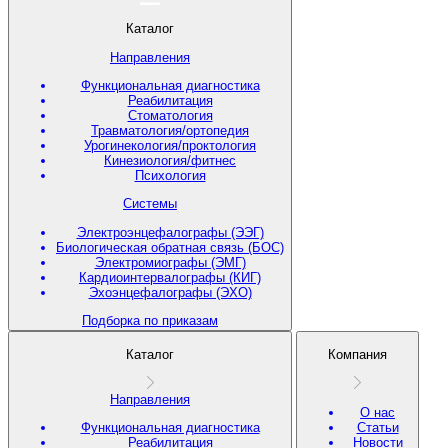
Каталог
Направления
Функциональная диагностика
Реабилитация
Стоматология
Травматология/ортопедия
Урогинекология/проктология
Кинезиология/фитнес
Психология
Системы
Электроэнцефалографы (ЭЭГ)
Биологическая обратная связь (БОС)
Электромиографы (ЭМГ)
Кардиоинтервалографы (КИГ)
Эхоэнцефалографы (ЭХО)
Подборка по приказам
Каталог
Компания
Направления
О нас
Функциональная диагностика
Статьи
Реабилитация
Новости