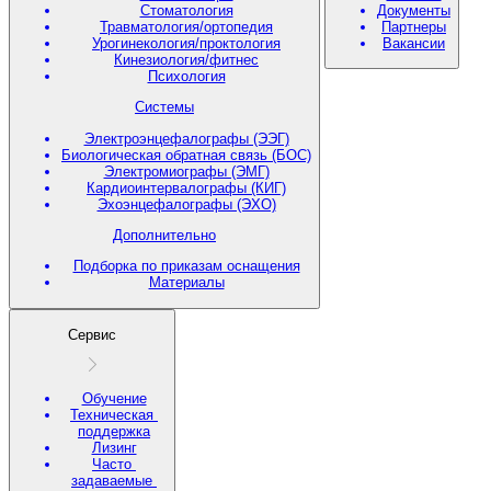
Стоматология
Документы
Травматология/ортопедия
Партнеры
Урогинекология/проктология
Вакансии
Кинезиология/фитнес
Психология
Системы
Электроэнцефалографы (ЭЭГ)
Биологическая обратная связь (БОС)
Электромиографы (ЭМГ)
Кардиоинтервалографы (КИГ)
Эхоэнцефалографы (ЭХО)
Дополнительно
Подборка по приказам оснащения
Материалы
Сервис
Обучение
Техническая
поддержка
Лизинг
Часто
задаваемые