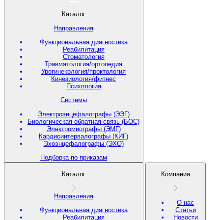
Каталог
Направления
Функциональная диагностика
Реабилитация
Стоматология
Травматология/ортопедия
Урогинекология/проктология
Кинезиология/фитнес
Психология
Системы
Электроэнцефалографы (ЭЭГ)
Биологическая обратная связь (БОС)
Электромиографы (ЭМГ)
Кардиоинтервалографы (КИГ)
Эхоэнцефалографы (ЭХО)
Подборка по приказам
Каталог
Компания
Направления
О нас
Функциональная диагностика
Статьи
Реабилитация
Новости