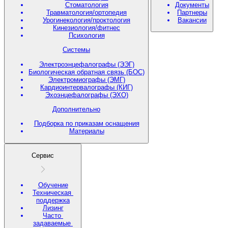
Стоматология
Документы
Травматология/ортопедия
Партнеры
Урогинекология/проктология
Вакансии
Кинезиология/фитнес
Психология
Системы
Электроэнцефалографы (ЭЭГ)
Биологическая обратная связь (БОС)
Электромиографы (ЭМГ)
Кардиоинтервалографы (КИГ)
Эхоэнцефалографы (ЭХО)
Дополнительно
Подборка по приказам оснащения
Материалы
Сервис
Обучение
Техническая
поддержка
Лизинг
Часто
задаваемые