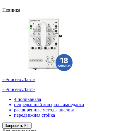
Новинка
«Эписенс.Лайт»
«Эписенс.Лайт»
4 поликанала
непрерывный контроль импеданса
расширенные методы анализа
передвижная стойка
Запросить КП