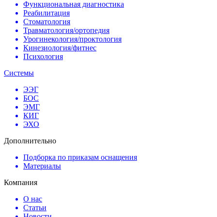
Функциональная диагностика
Реабилитация
Стоматология
Травматология/ортопедия
Урогинекология/проктология
Кинезиология/фитнес
Психология
Системы
ЭЭГ
БОС
ЭМГ
КИГ
ЭХО
Дополнительно
Подборка по приказам оснащения
Материалы
Компания
О нас
Статьи
Новости