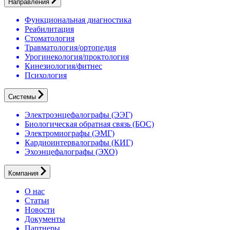
Направления
Функциональная диагностика
Реабилитация
Стоматология
Травматология/ортопедия
Урогинекология/проктология
Кинезиология/фитнес
Психология
Системы
Электроэнцефалографы (ЭЭГ)
Биологическая обратная связь (БОС)
Электромиографы (ЭМГ)
Кардиоинтервалографы (КИГ)
Эхоэнцефалографы (ЭХО)
Компания
О нас
Статьи
Новости
Документы
Партнеры