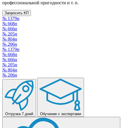
профессиональной пригодности и т. п.
Запросить КП
№ 1379н
№ 668н
№ 666н
№ 205н
№ 804н
№ 206н
№ 1379н
№ 668н
№ 666н
№ 205н
№ 804н
№ 206н
Отгрузка 7 дней
Обучение с экспертами