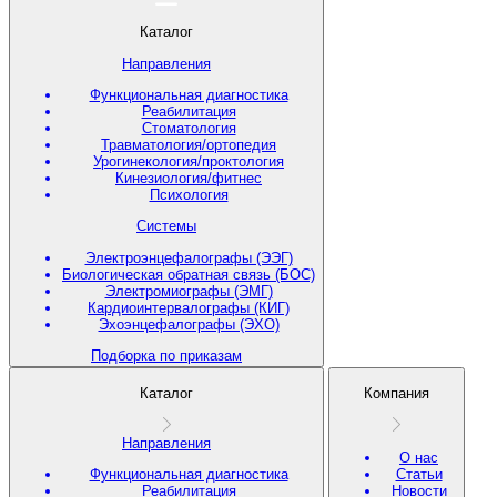
Каталог
Направления
Функциональная диагностика
Реабилитация
Стоматология
Травматология/ортопедия
Урогинекология/проктология
Кинезиология/фитнес
Психология
Системы
Электроэнцефалографы (ЭЭГ)
Биологическая обратная связь (БОС)
Электромиографы (ЭМГ)
Кардиоинтервалографы (КИГ)
Эхоэнцефалографы (ЭХО)
Подборка по приказам
Каталог
Компания
Направления
О нас
Функциональная диагностика
Статьи
Реабилитация
Новости