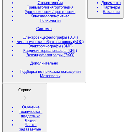
Стоматология
Документы
Травматология/ортопедия
Партнеры
Урогинекология/проктология
Вакансии
Кинезиология/фитнес
Психология
Системы
Электроэнцефалографы (ЭЭГ)
Биологическая обратная связь (БОС)
Электромиографы (ЭМГ)
Кардиоинтервалографы (КИГ)
Эхоэнцефалографы (ЭХО)
Дополнительно
Подборка по приказам оснащения
Материалы
Сервис
Обучение
Техническая
поддержка
Лизинг
Часто
задаваемые