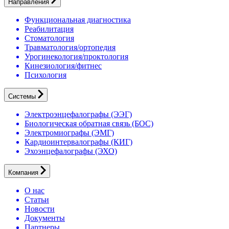
Направления
Функциональная диагностика
Реабилитация
Стоматология
Травматология/ортопедия
Урогинекология/проктология
Кинезиология/фитнес
Психология
Системы
Электроэнцефалографы (ЭЭГ)
Биологическая обратная связь (БОС)
Электромиографы (ЭМГ)
Кардиоинтервалографы (КИГ)
Эхоэнцефалографы (ЭХО)
Компания
О нас
Статьи
Новости
Документы
Партнеры