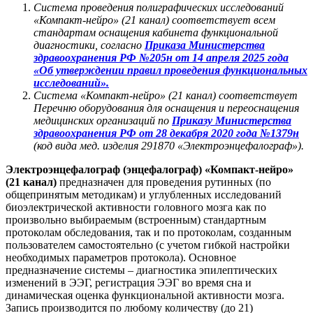
Система проведения полиграфических исследований
«Компакт-нейро» (21 канал) соответствует всем
стандартам оснащения кабинета функциональной
диагностики, согласно
Приказа Министерства
здравоохранения РФ
№205н от 14 апреля 2025 года
«Об утверждении правил проведения функциональных
исследований»
.
Система «Компакт-нейро» (21 канал) соответствует
Перечню оборудования для оснащения и переоснащения
медицинских организаций по
Приказу Министерства
здравоохранения РФ от 28 декабря 2020 года №1379н
(код вида мед. изделия 291870 «Электроэнцефалограф»).
Электроэнцефалограф (энцефалограф)
«Компакт-нейро»
(21 канал)
предназначен для проведения рутинных (по
общепринятым методикам) и углубленных исследований
биоэлектрической активности головного мозга как по
произвольно выбираемым (встроенным) стандартным
протоколам обследования, так и по протоколам, созданным
пользователем самостоятельно (с учетом гибкой настройки
необходимых параметров протокола). Основное
предназначение системы – диагностика эпилептических
изменений в ЭЭГ, регистрация ЭЭГ во время сна и
динамическая оценка функциональной активности мозга.
Запись производится по любому количеству (до 21)