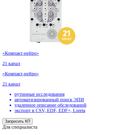
«Компакт-нейро»
21 канал
«Компакт-нейро»
21 канал
рутинные исследования
автоматизированный поиск ЭПИ
удаленное описание обследований
экспорт в CSV, EDF, EDF+, Loreta
Запросить КП
Для специалиста