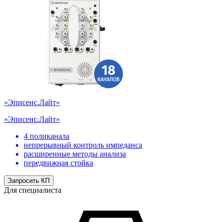
«Эписенс.Лайт»
«Эписенс.Лайт»
4 поликанала
непрерывный контроль импеданса
расширенные методы анализа
передвижная стойка
Запросить КП
Для специалиста