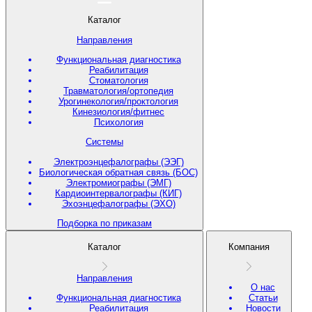
Каталог
Направления
Функциональная диагностика
Реабилитация
Стоматология
Травматология/ортопедия
Урогинекология/проктология
Кинезиология/фитнес
Психология
Системы
Электроэнцефалографы (ЭЭГ)
Биологическая обратная связь (БОС)
Электромиографы (ЭМГ)
Кардиоинтервалографы (КИГ)
Эхоэнцефалографы (ЭХО)
Подборка по приказам
Каталог
Компания
Направления
О нас
Функциональная диагностика
Статьи
Реабилитация
Новости