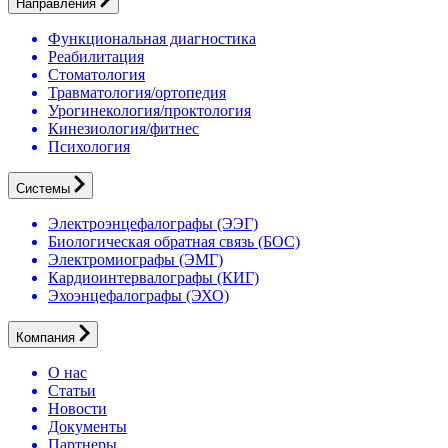
Направления
Функциональная диагностика
Реабилитация
Стоматология
Травматология/ортопедия
Урогинекология/проктология
Кинезиология/фитнес
Психология
Системы
Электроэнцефалографы (ЭЭГ)
Биологическая обратная связь (БОС)
Электромиографы (ЭМГ)
Кардиоинтервалографы (КИГ)
Эхоэнцефалографы (ЭХО)
Компания
О нас
Статьи
Новости
Документы
Партнеры