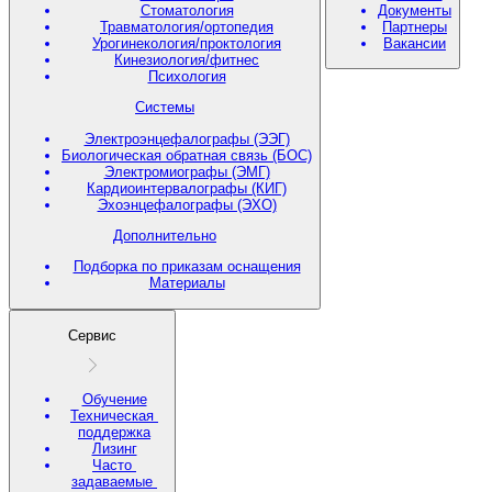
Стоматология
Документы
Травматология/ортопедия
Партнеры
Урогинекология/проктология
Вакансии
Кинезиология/фитнес
Психология
Системы
Электроэнцефалографы (ЭЭГ)
Биологическая обратная связь (БОС)
Электромиографы (ЭМГ)
Кардиоинтервалографы (КИГ)
Эхоэнцефалографы (ЭХО)
Дополнительно
Подборка по приказам оснащения
Материалы
Сервис
Обучение
Техническая
поддержка
Лизинг
Часто
задаваемые