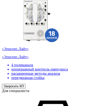
«Эписенс.Лайт»
«Эписенс.Лайт»
4 поликанала
непрерывный контроль импеданса
расширенные методы анализа
передвижная стойка
Запросить КП
Для специалиста