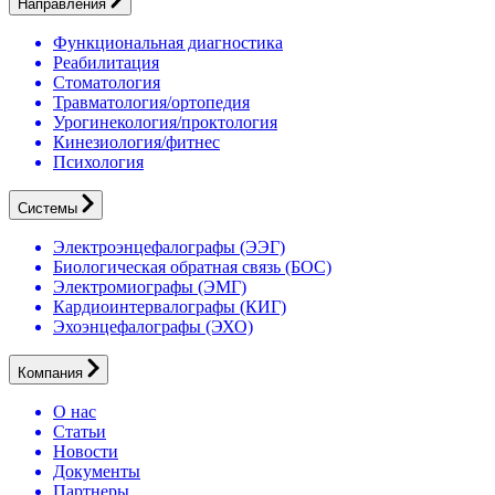
Направления
Функциональная диагностика
Реабилитация
Стоматология
Травматология/ортопедия
Урогинекология/проктология
Кинезиология/фитнес
Психология
Системы
Электроэнцефалографы (ЭЭГ)
Биологическая обратная связь (БОС)
Электромиографы (ЭМГ)
Кардиоинтервалографы (КИГ)
Эхоэнцефалографы (ЭХО)
Компания
О нас
Статьи
Новости
Документы
Партнеры