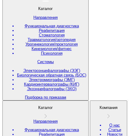
Каталог
Направления
Функциональная диагностика
Реабилитация
Стоматология
Травматология/ортопедия
Урогинекология/проктология
Кинезиология/фитнес
Психология
Системы
Электроэнцефалографы (ЭЭГ)
Биологическая обратная связь (БОС)
Электромиографы (ЭМГ)
Кардиоинтервалографы (КИГ)
Эхоэнцефалографы (ЭХО)
Подборка по приказам
Каталог
Компания
Направления
О нас
Функциональная диагностика
Статьи
Реабилитация
Новости