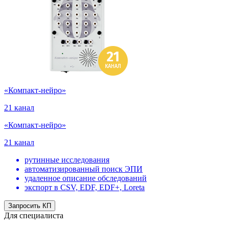
«Компакт-нейро»
21 канал
«Компакт-нейро»
21 канал
рутинные исследования
автоматизированный поиск ЭПИ
удаленное описание обследований
экспорт в CSV, EDF, EDF+, Loreta
Запросить КП
Для специалиста