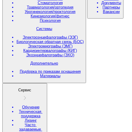
Стоматология
Документы
Травматология/ортопедия
Партнеры
Урогинекология/проктология
Вакансии
Кинезиология/фитнес
Психология
Системы
Электроэнцефалографы (ЭЭГ)
Биологическая обратная связь (БОС)
Электромиографы (ЭМГ)
Кардиоинтервалографы (КИГ)
Эхоэнцефалографы (ЭХО)
Дополнительно
Подборка по приказам оснащения
Материалы
Сервис
Обучение
Техническая
поддержка
Лизинг
Часто
задаваемые