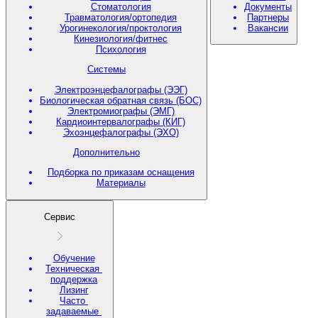
Стоматология
Документы
Травматология/ортопедия
Партнеры
Урогинекология/проктология
Вакансии
Кинезиология/фитнес
Психология
Системы
Электроэнцефалографы (ЭЭГ)
Биологическая обратная связь (БОС)
Электромиографы (ЭМГ)
Кардиоинтервалографы (КИГ)
Эхоэнцефалографы (ЭХО)
Дополнительно
Подборка по приказам оснащения
Материалы
Сервис
Обучение
Техническая
поддержка
Лизинг
Часто
задаваемые