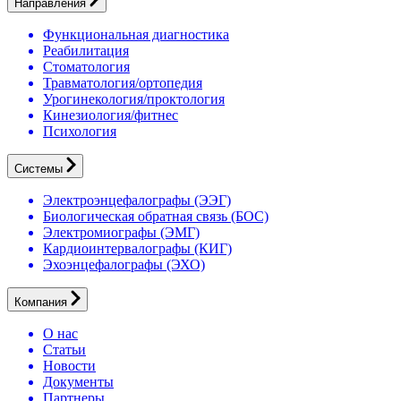
Направления
Функциональная диагностика
Реабилитация
Стоматология
Травматология/ортопедия
Урогинекология/проктология
Кинезиология/фитнес
Психология
Системы
Электроэнцефалографы (ЭЭГ)
Биологическая обратная связь (БОС)
Электромиографы (ЭМГ)
Кардиоинтервалографы (КИГ)
Эхоэнцефалографы (ЭХО)
Компания
О нас
Статьи
Новости
Документы
Партнеры