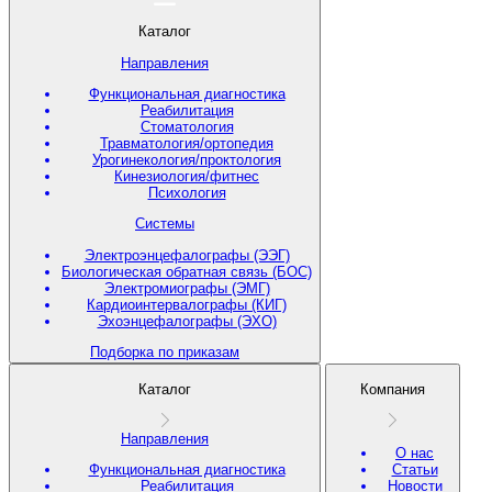
Каталог
Направления
Функциональная диагностика
Реабилитация
Стоматология
Травматология/ортопедия
Урогинекология/проктология
Кинезиология/фитнес
Психология
Системы
Электроэнцефалографы (ЭЭГ)
Биологическая обратная связь (БОС)
Электромиографы (ЭМГ)
Кардиоинтервалографы (КИГ)
Эхоэнцефалографы (ЭХО)
Подборка по приказам
Каталог
Компания
Направления
О нас
Функциональная диагностика
Статьи
Реабилитация
Новости