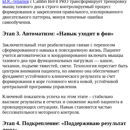
БОС-терапия
с Callibri BeFit PRO трансформирует тренировку
мышц тазового дна в строго контролируемый процесс
формирования и закрепления правильного, изолированного
двигательного паттерна, минуя типичные ошибки
самообучения.
Этап 3. Автоматизм: «Навык уходит в фон»
Заключительный этап реабилитации связан с переносом
сформированного навыка в повседневную жизнь. Пациент
учится автоматически и координированно включать мышцы
тазового дна при функциональных нагрузках — кашле,
чихании, подъеме тяжестей, смехе. Технология перестает быть
центром внимания пациента, но именно она обеспечивает
фундамент устойчивого клинического результата за счет
формирования в коре головного мозга новой, устойчивой
центральной программы управления.
Ключевой показатель успеха на этом этапе – стабильно
высокие результаты в отчетах и снижение жалоб пациента в
провоцирующих ситуациях. Навык становится частью
бессознательного моторного контроля.
Этап 4. Подкрепление: «Поддерживаю результат
дома»