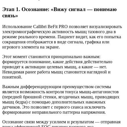
Этап 1. Осознание: «Вижу сигнал — понимаю
связь»
Использование Callibri BeFit PRO позволяет визуализировать
электромиографическую активность мышц тазового дна в
режиме реального времени. Пациент видит, как его попытка
сокращения отображается в виде сигнала, графика или
игрового элемента на экране.
Этот момент становится принципиально важным:
формируется понимание, какие действия действительно
приводят к активации целевых мышц, а какие — нет.
Невидимая ранее работа мышц становится наглядной и
понятной.
Важным дифференцирующим преимуществом системы
является возможность контроля тонуса мышц-антагонистов
(передней брюшной стенки, ягодичных мышц, приводящих
мышц бедра) с помощью дополнительных накожных
датчиков. Это позволяет с первого сеанса исключить
формирование неправильного паттерна напряжения.
Осознание связи между усилием и результатом — отправная
точка эффективной БОС-терапии тазового дна.