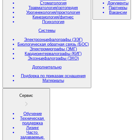
Стоматология
Документы
Травматология/ортопедия
Партнеры
Урогинекология/проктология
Вакансии
Кинезиология/фитнес
Психология
Системы
Электроэнцефалографы (ЭЭГ)
Биологическая обратная связь (БОС)
Электромиографы (ЭМГ)
Кардиоинтервалографы (КИГ)
Эхоэнцефалографы (ЭХО)
Дополнительно
Подборка по приказам оснащения
Материалы
Сервис
Обучение
Техническая
поддержка
Лизинг
Часто
задаваемые