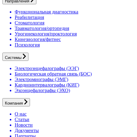
Направления
Функциональная диагностика
Реабилитация
Стоматология
Травматология/ортопедия
Урогинекология/проктология
Кинезиология/фитнес
Психология
Системы
Электроэнцефалографы (ЭЭГ)
Биологическая обратная связь (БОС)
Электромиографы (ЭМГ)
Кардиоинтервалографы (КИГ)
Эхоэнцефалографы (ЭХО)
Компания
О нас
Статьи
Новости
Документы
Партнеры