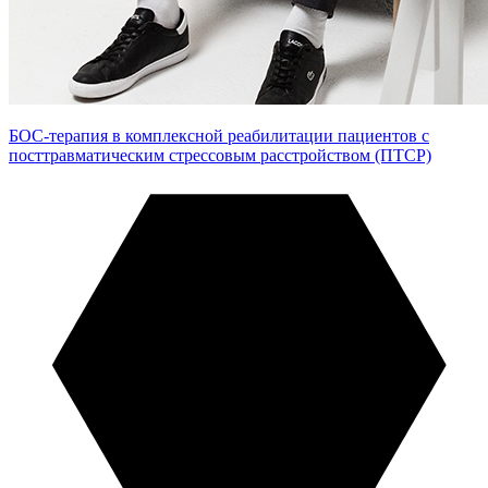
БОС-терапия в комплексной реабилитации пациентов с
посттравматическим стрессовым расстройством (ПТСР)