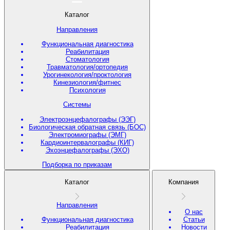
Каталог
Направления
Функциональная диагностика
Реабилитация
Стоматология
Травматология/ортопедия
Урогинекология/проктология
Кинезиология/фитнес
Психология
Системы
Электроэнцефалографы (ЭЭГ)
Биологическая обратная связь (БОС)
Электромиографы (ЭМГ)
Кардиоинтервалографы (КИГ)
Эхоэнцефалографы (ЭХО)
Подборка по приказам
Каталог
Компания
Направления
О нас
Функциональная диагностика
Статьи
Реабилитация
Новости