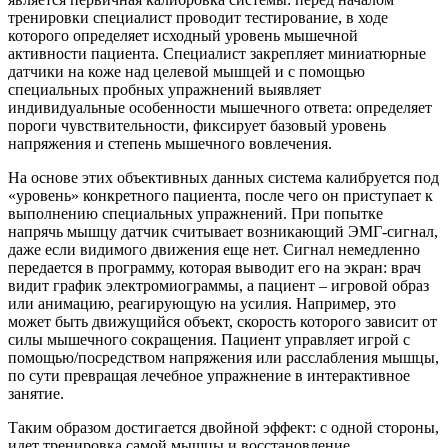
тренировки специалист проводит тестирование, в ходе
которого определяет исходный уровень мышечной
активности пациента. Специалист закрепляет миниатюрные
датчики на коже над целевой мышцей и с помощью
специальных пробных упражнений выявляет
индивидуальные особенности мышечного ответа: определяет
пороги чувствительности, фиксирует базовый уровень
напряжения и степень мышечного вовлечения.
На основе этих объективных данных система калибруется под
«уровень» конкретного пациента, после чего он приступает к
выполнению специальных упражнений. При попытке
напрячь мышцу датчик считывает возникающий ЭМГ-сигнал,
даже если видимого движения еще нет. Сигнал немедленно
передается в программу, которая выводит его на экран: врач
видит график электромиограммы, а пациент – игровой образ
или анимацию, реагирующую на усилия. Например, это
может быть движущийся объект, скорость которого зависит от
силы мышечного сокращения. Пациент управляет игрой с
помощью/посредством напряжения или расслабления мышцы,
по сути превращая лечебное упражнение в интерактивное
занятие.
Таким образом достигается двойной эффект: с одной стороны,
идет тренировка самой мышцы и восстановление