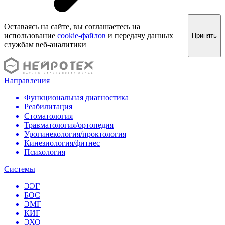
Оставаясь на сайте, вы соглашаетесь на
использование
cookie-файлов
и передачу данных
Принять
службам веб-аналитики
Направления
Функциональная диагностика
Реабилитация
Стоматология
Травматология/ортопедия
Урогинекология/проктология
Кинезиология/фитнес
Психология
Системы
ЭЭГ
БОС
ЭМГ
КИГ
ЭХО