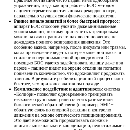
практике мотивация часто падает из-за однообразия
упражнений, тогда как при работе с БОС-методом
пациент стремится достичь новых рекордов в игре,
параллельно улучшая свои физические показатели.
Раннее начало занятий и более быстрый прогресс:
аппарат БОС способен уловить даже минимальные
усилия мышцы, поэтому приступить к тренировкам
можно на самых ранних этапах восстановления, не
дожидаясь полного возвращения движения. Это
особенно важно, например, после инсульта или травмы,
когда промедление ведет к потере мышечной массы и
снижению нервно-мышечной проводимости. С
помощью БОС удается задействовать мышцу даже при
парезе – пациент видит на экране отклик на попытки
пошевелить конечностью, что вдохновляет продолжать
занятия. В результате реабилитационный процесс идет
быстрее, чем при консервативном подходе.
Комплексное воздействие и адаптивность:
система
«Колибри» позволяет одновременно тренировать
несколько групп мышц или сочетать разные виды
биологической обратной связи (например, ЭМГ +
обратную связь по опорной реакции и контролю
движения на основе оптического позиционирования).
Это дает возможность прорабатывать сложные
двигательные навыки и координацию, недостижимые в