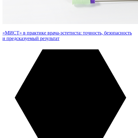
«МИСТ» в практике врача-эстетиста: точность, безопасность
и предсказуемый результат