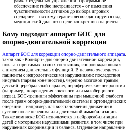
рамках отдельных упражнений. Программное
обеспечение гибко настраивается – от изменения
чувствительности датчиков до выбора игровых
сценариев – поэтому терапия легко адаптируется под
медицинский диагноз и цели конкретного пациента.
Кому подходит аппарат БОС для
опорно-двигательной коррекции
Аппарат БОС для коррекции опорно-двигательного аппарата
,
такой как «Колибри» для опорно-двигательной коррекции,
показан при самых разных состояниях, сопровождающихся
снижением двигательных функций. В первую очередь это
пациенты с неврологическими нарушениями: последствия
инсульта (парезы конечностей), черепно-мозговой травмы,
детский церебральный паралич, периферические невропатии
(например,, повреждения локтевого или малоберцового
нерва). БОС-тренинги эффективны при мышечной слабости
после травм опорно-двигательной системы и ортопедических
операций – например, для восстановления движений в
суставе после перелома или длительной иммобилизации.
Также комплекс БОС используется в нейрореабилитации
детей с моторными нарушениями развития, в том числе при
нарушениях координации и баланса. Отдельное направление