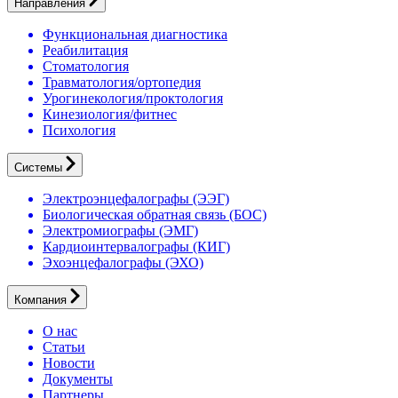
Направления
Функциональная диагностика
Реабилитация
Стоматология
Травматология/ортопедия
Урогинекология/проктология
Кинезиология/фитнес
Психология
Системы
Электроэнцефалографы (ЭЭГ)
Биологическая обратная связь (БОС)
Электромиографы (ЭМГ)
Кардиоинтервалографы (КИГ)
Эхоэнцефалографы (ЭХО)
Компания
О нас
Статьи
Новости
Документы
Партнеры