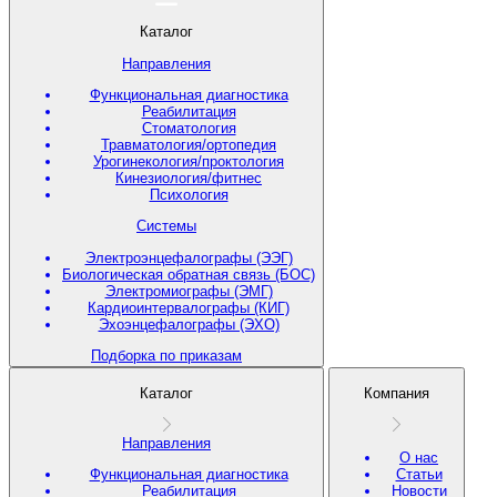
Каталог
Направления
Функциональная диагностика
Реабилитация
Стоматология
Травматология/ортопедия
Урогинекология/проктология
Кинезиология/фитнес
Психология
Системы
Электроэнцефалографы (ЭЭГ)
Биологическая обратная связь (БОС)
Электромиографы (ЭМГ)
Кардиоинтервалографы (КИГ)
Эхоэнцефалографы (ЭХО)
Подборка по приказам
Каталог
Компания
Направления
О нас
Функциональная диагностика
Статьи
Реабилитация
Новости