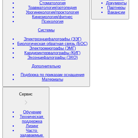
Стоматология
Документы
Травматология/ортопедия
Партнеры
Урогинекология/проктология
Вакансии
Кинезиология/фитнес
Психология
Системы
Электроэнцефалографы (ЭЭГ)
Биологическая обратная связь (БОС)
Электромиографы (ЭМГ)
Кардиоинтервалографы (КИГ)
Эхоэнцефалографы (ЭХО)
Дополнительно
Подборка по приказам оснащения
Материалы
Сервис
Обучение
Техническая
поддержка
Лизинг
Часто
задаваемые