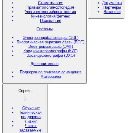
Стоматология
Документы
Травматология/ортопедия
Партнеры
Урогинекология/проктология
Вакансии
Кинезиология/фитнес
Психология
Системы
Электроэнцефалографы (ЭЭГ)
Биологическая обратная связь (БОС)
Электромиографы (ЭМГ)
Кардиоинтервалографы (КИГ)
Эхоэнцефалографы (ЭХО)
Дополнительно
Подборка по приказам оснащения
Материалы
Сервис
Обучение
Техническая
поддержка
Лизинг
Часто
задаваемые