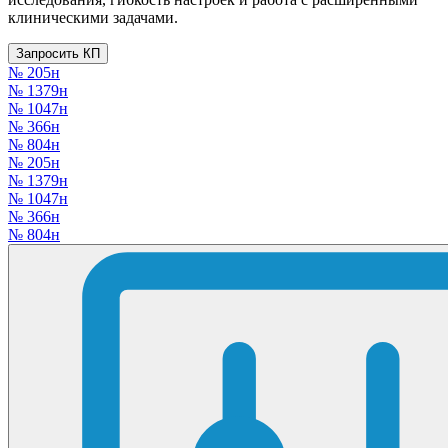
клиническими задачами.
Запросить КП
№ 205н
№ 1379н
№ 1047н
№ 366н
№ 804н
№ 205н
№ 1379н
№ 1047н
№ 366н
№ 804н