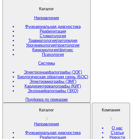
Каталог
Направления
Функциональная диагностика
Реабилитация
Стоматология
Травматология/ортопедия
Урогинекология/проктология
Кинезиология/фитнес
Психология
Системы
Электроэнцефалографы (ЭЭГ)
Биологическая обратная связь (БОС)
Электромиографы (ЭМГ)
Кардиоинтервалографы (КИГ)
Эхоэнцефалографы (ЭХО)
Подборка по приказам
Каталог
Компания
Направления
О нас
Функциональная диагностика
Статьи
Реабилитация
Новости