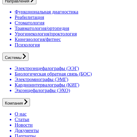
Направления
Функциональная диагностика
Реабилитация
Стоматология
Травматология/ортопедия
Урогинекология/проктология
Кинезиология/фитнес
Психология
Системы
Электроэнцефалографы (ЭЭГ)
Биологическая обратная связь (БОС)
Электромиографы (ЭМГ)
Кардиоинтервалографы (КИГ)
Эхоэнцефалографы (ЭХО)
Компания
О нас
Статьи
Новости
Документы
Партнеры