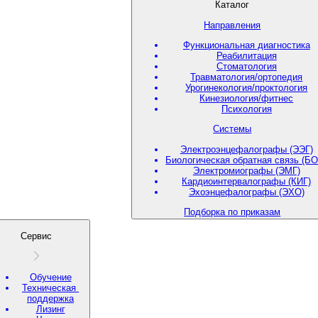
Каталог
Направления
Функциональная диагностика
Реабилитация
Стоматология
Травматология/ортопедия
Урогинекология/проктология
Кинезиология/фитнес
Психология
Системы
Электроэнцефалографы (ЭЭГ)
Биологическая обратная связь (БО
Электромиографы (ЭМГ)
Кардиоинтервалографы (КИГ)
Эхоэнцефалографы (ЭХО)
Подборка по приказам
Сервис
Обучение
Техническая
поддержка
Лизинг