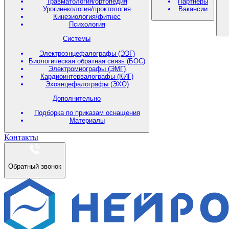
Травматология/ортопедия
Партнеры
Урогинекология/проктология
Вакансии
Кинезиология/фитнес
Психология
Системы
Электроэнцефалографы (ЭЭГ)
Биологическая обратная связь (БОС)
Электромиографы (ЭМГ)
Кардиоинтервалографы (КИГ)
Эхоэнцефалографы (ЭХО)
Дополнительно
Подборка по приказам оснащения
Материалы
Контакты
Обратный звонок