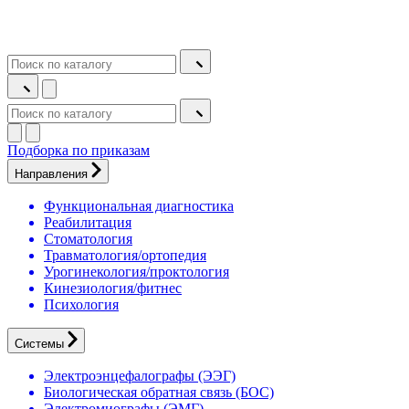
Подборка по приказам
Направления
Функциональная диагностика
Реабилитация
Стоматология
Травматология/ортопедия
Урогинекология/проктология
Кинезиология/фитнес
Психология
Системы
Электроэнцефалографы (ЭЭГ)
Биологическая обратная связь (БОС)
Электромиографы (ЭМГ)