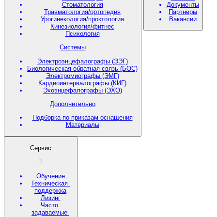
Стоматология
Документы
Травматология/ортопедия
Партнеры
Урогинекология/проктология
Вакансии
Кинезиология/фитнес
Психология
Системы
Электроэнцефалографы (ЭЭГ)
Биологическая обратная связь (БОС)
Электромиографы (ЭМГ)
Кардиоинтервалографы (КИГ)
Эхоэнцефалографы (ЭХО)
Дополнительно
Подборка по приказам оснащения
Материалы
Сервис
Обучение
Техническая
поддержка
Лизинг
Часто
задаваемые