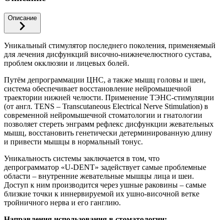
Описание
Уникальный стимулятор последнего поколения, применяемый
для лечения дисфункций височно-нижнечелюстного сустава,
проблем окклюзии и лицевых болей.
Путём депрограммации ЦНС, а также мышц головы и шеи,
система обеспечивает восстановление нейромышечной
траектории нижней челюсти. Применение ТЭНС-стимуляции
(от англ. TENS – Transcutaneous Electrical Nerve Stimulation) в
современной нейромышечной стоматологии и гнатологии
позволяет стереть энграмм рефлекс дисфункции жевательных
мышц, восстановить генетически детерминированную длину
и привести мышцы в нормальный тонус.
Уникальность системы заключается в том, что
депрограмматор «U-DENT» задействует самые проблемные
области – внутренние жевательные мышцы лица и шеи.
Доступ к ним производится через ушные раковины – самые
близкие точки к иннервируемой их ушно-височной ветке
тройничного нерва и его ганглию.
Направления использования в стоматологии: