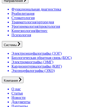
Направления
Функциональная диагностика
Реабилитация
Стоматология
Травматология/ортопедия
Урогинекология/проктология
Кинезиология/фитнес
Психология
Системы
Электроэнцефалографы (ЭЭГ)
Биологическая обратная связь (БОС)
Электромиографы (ЭМГ)
Кардиоинтервалографы (КИГ)
Эхоэнцефалографы (ЭХО)
Компания
О нас
Статьи
Новости
Документы
Партнеры