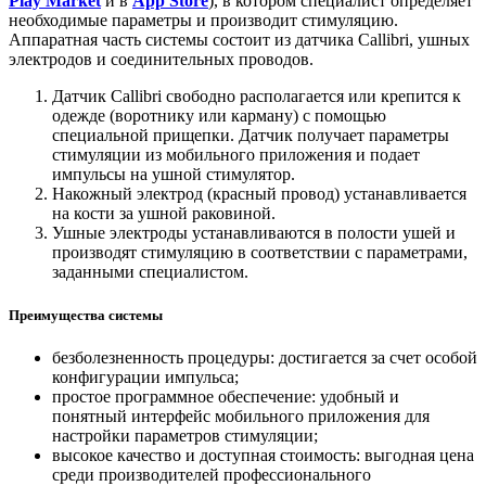
Play Market
и в
App Store
), в котором специалист определяет
необходимые параметры и производит стимуляцию.
Аппаратная часть системы состоит из датчика Callibri, ушных
электродов и соединительных проводов.
Датчик Callibri свободно располагается или крепится к
одежде (воротнику или карману) с помощью
специальной прищепки. Датчик получает параметры
стимуляции из мобильного приложения и подает
импульсы на ушной стимулятор.
Накожный электрод (красный провод) устанавливается
на кости за ушной раковиной.
Ушные электроды устанавливаются в полости ушей и
производят стимуляцию в соответствии с параметрами,
заданными специалистом.
Преимущества системы
безболезненность процедуры: достигается за счет особой
конфигурации импульса;
простое программное обеспечение: удобный и
понятный интерфейс мобильного приложения для
настройки параметров стимуляции;
высокое качество и доступная стоимость: выгодная цена
среди производителей профессионального