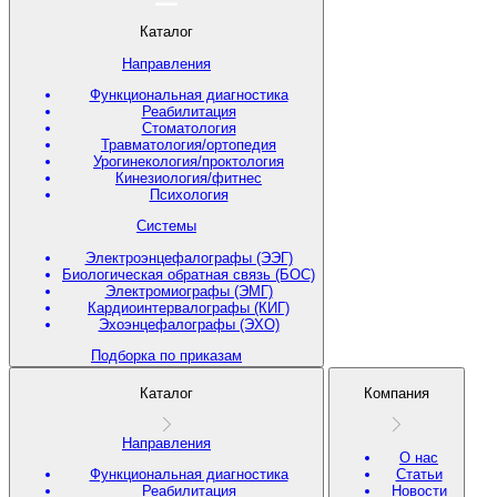
Каталог
Направления
Функциональная диагностика
Реабилитация
Стоматология
Травматология/ортопедия
Урогинекология/проктология
Кинезиология/фитнес
Психология
Системы
Электроэнцефалографы (ЭЭГ)
Биологическая обратная связь (БОС)
Электромиографы (ЭМГ)
Кардиоинтервалографы (КИГ)
Эхоэнцефалографы (ЭХО)
Подборка по приказам
Каталог
Компания
Направления
О нас
Функциональная диагностика
Статьи
Реабилитация
Новости