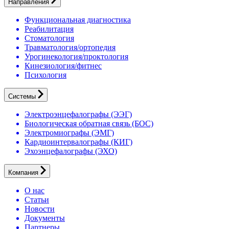
Направления
Функциональная диагностика
Реабилитация
Стоматология
Травматология/ортопедия
Урогинекология/проктология
Кинезиология/фитнес
Психология
Системы
Электроэнцефалографы (ЭЭГ)
Биологическая обратная связь (БОС)
Электромиографы (ЭМГ)
Кардиоинтервалографы (КИГ)
Эхоэнцефалографы (ЭХО)
Компания
О нас
Статьи
Новости
Документы
Партнеры