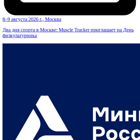
8–9 августа 2026 г., Москва
Два дня спорта в Москве: Muscle Tracker приглашает на День
физкультурника