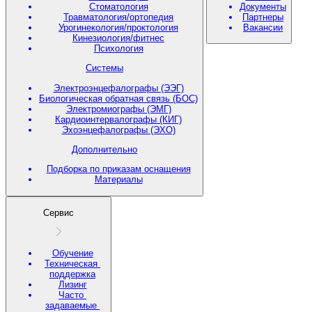
Стоматология
Документы
Травматология/ортопедия
Партнеры
Урогинекология/проктология
Вакансии
Кинезиология/фитнес
Психология
Системы
Электроэнцефалографы (ЭЭГ)
Биологическая обратная связь (БОС)
Электромиографы (ЭМГ)
Кардиоинтервалографы (КИГ)
Эхоэнцефалографы (ЭХО)
Дополнительно
Подборка по приказам оснащения
Материалы
Сервис
Обучение
Техническая
поддержка
Лизинг
Часто
задаваемые