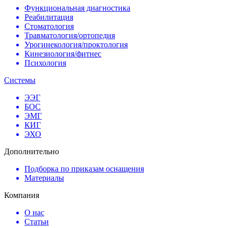
Функциональная диагностика
Реабилитация
Стоматология
Травматология/ортопедия
Урогинекология/проктология
Кинезиология/фитнес
Психология
Системы
ЭЭГ
БОС
ЭМГ
КИГ
ЭХО
Дополнительно
Подборка по приказам оснащения
Материалы
Компания
О нас
Статьи