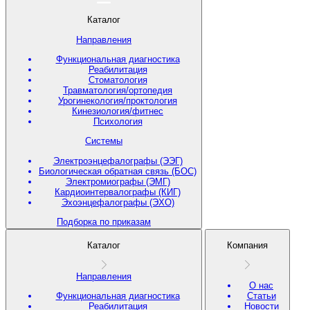
Каталог
Направления
Функциональная диагностика
Реабилитация
Стоматология
Травматология/ортопедия
Урогинекология/проктология
Кинезиология/фитнес
Психология
Системы
Электроэнцефалографы (ЭЭГ)
Биологическая обратная связь (БОС)
Электромиографы (ЭМГ)
Кардиоинтервалографы (КИГ)
Эхоэнцефалографы (ЭХО)
Подборка по приказам
Каталог
Компания
Направления
О нас
Функциональная диагностика
Статьи
Реабилитация
Новости