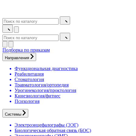
Подборка по приказам
Направления
Функциональная диагностика
Реабилитация
Стоматология
Травматология/ортопедия
Урогинекология/проктология
Кинезиология/фитнес
Психология
Системы
Электроэнцефалографы (ЭЭГ)
Биологическая обратная связь (БОС)
Электромиографы (ЭМГ)