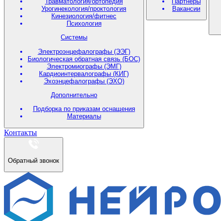
Травматология/ортопедия
Партнеры
Урогинекология/проктология
Вакансии
Кинезиология/фитнес
Психология
Системы
Электроэнцефалографы (ЭЭГ)
Биологическая обратная связь (БОС)
Электромиографы (ЭМГ)
Кардиоинтервалографы (КИГ)
Эхоэнцефалографы (ЭХО)
Дополнительно
Подборка по приказам оснащения
Материалы
Контакты
Обратный звонок