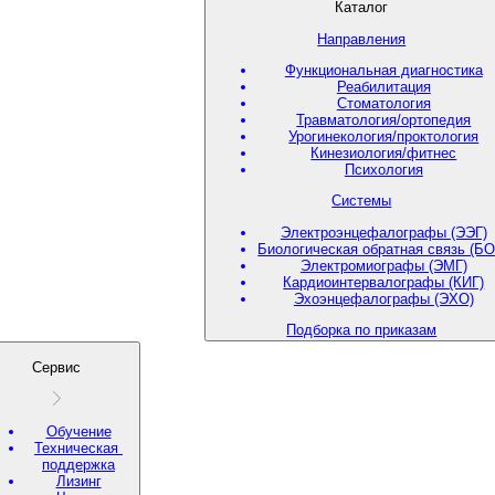
Каталог
Направления
Функциональная диагностика
Реабилитация
Стоматология
Травматология/ортопедия
Урогинекология/проктология
Кинезиология/фитнес
Психология
Системы
Электроэнцефалографы (ЭЭГ)
Биологическая обратная связь (БО
Электромиографы (ЭМГ)
Кардиоинтервалографы (КИГ)
Эхоэнцефалографы (ЭХО)
Подборка по приказам
Сервис
Обучение
Техническая
поддержка
Лизинг